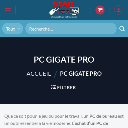
Passer
au
contenu
Recherche
pour :
PC GIGATE PRO
/
ACCUEIL
PC GIGATE PRO
FILTRER
Que ce soit pour le jeu ou pour le travail, un
PC de bureau
est
un outil essentiel à la vie moderne. L’
achat d’un PC de