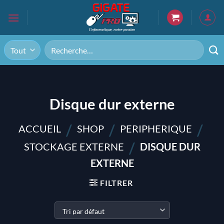
Passer
au
contenu
Recherche
pour :
Disque dur externe
/
/
/
ACCUEIL
SHOP
PERIPHERIQUE
/
STOCKAGE EXTERNE
DISQUE DUR
EXTERNE
FILTRER