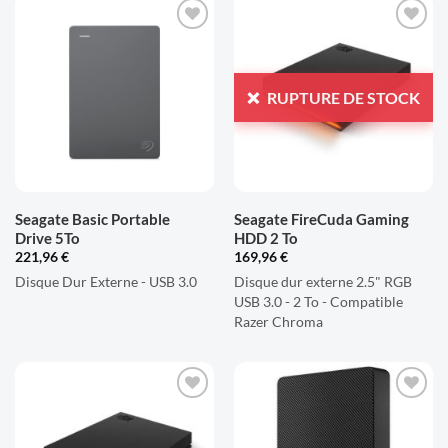
AJOUTER
AJOUTER
À LA
À LA
LISTE
LISTE
RUPTURE DE STOCK
D'ENVIES
D'ENVIES
Seagate Basic Portable
Seagate FireCuda Gaming
Drive 5To
HDD 2 To
221,96
€
169,96
€
Disque Dur Externe - USB 3.0
Disque dur externe 2.5" RGB
USB 3.0 - 2 To - Compatible
Razer Chroma
AJOUTER
AJOUTER
À LA
À LA