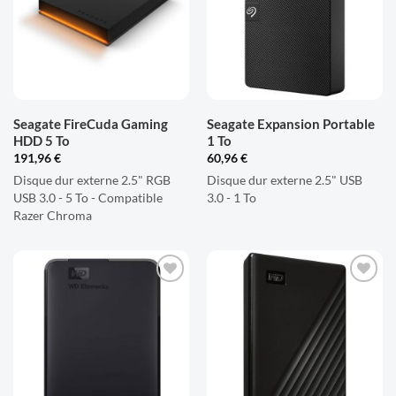
LISTE
LISTE
D'ENVIES
D'ENVIES
Seagate FireCuda Gaming
Seagate Expansion Portable
HDD 5 To
1 To
191,96
€
60,96
€
Disque dur externe 2.5" RGB
Disque dur externe 2.5" USB
USB 3.0 - 5 To - Compatible
3.0 - 1 To
Razer Chroma
AJOUTER
AJOUTER
À LA
À LA
LISTE
LISTE
D'ENVIES
D'ENVIES