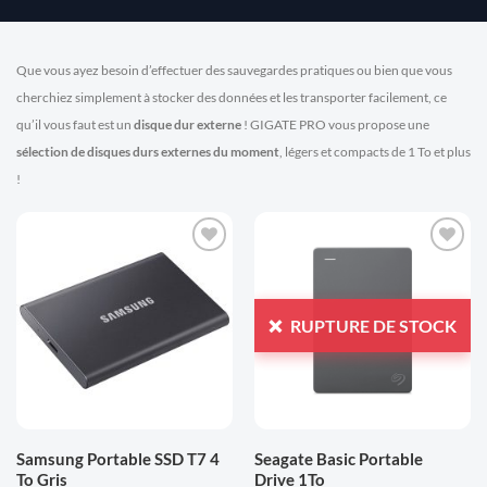
Que vous ayez besoin d’effectuer des sauvegardes pratiques ou bien que vous
cherchiez simplement à stocker des données et les transporter facilement, ce
qu’il vous faut est un
disque dur externe
! GIGATE PRO vous propose une
sélection de disques durs externes du moment
, légers et compacts de 1 To et plus
!
AJOUTER
AJOUTER
À LA
À LA
LISTE
LISTE
RUPTURE DE STOCK
D'ENVIES
D'ENVIES
Samsung Portable SSD T7 4
Seagate Basic Portable
To Gris
Drive 1To