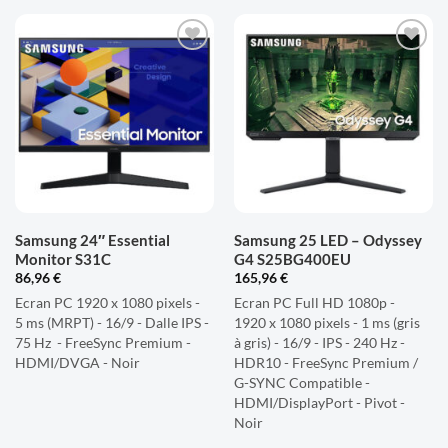
AJOUTER
AJOUTER
À LA
À LA
LISTE
LISTE
D'ENVIES
D'ENVIES
Samsung 24″ Essential
Samsung 25 LED – Odyssey
Monitor S31C
G4 S25BG400EU
86,96
€
165,96
€
Ecran PC 1920 x 1080 pixels -
Ecran PC Full HD 1080p -
5 ms (MRPT) - 16/9 - Dalle IPS -
1920 x 1080 pixels - 1 ms (gris
75 Hz - FreeSync Premium -
à gris) - 16/9 - IPS - 240 Hz -
HDMI/DVGA - Noir
HDR10 - FreeSync Premium /
G-SYNC Compatible -
HDMI/DisplayPort - Pivot -
Noir