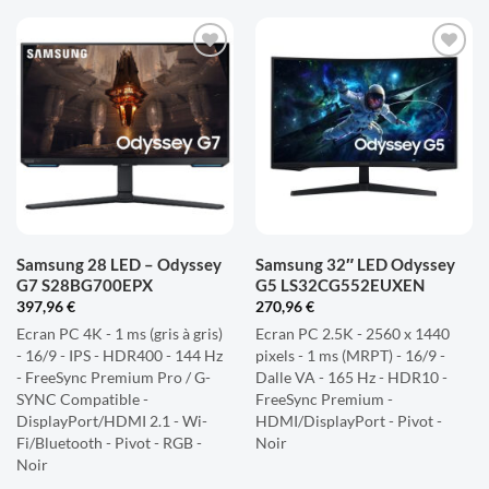
AJOUTER
AJOUTER
À LA
À LA
LISTE
LISTE
D'ENVIES
D'ENVIES
Samsung 28 LED – Odyssey
Samsung 32″ LED Odyssey
G7 S28BG700EPX
G5 LS32CG552EUXEN
397,96
€
270,96
€
Ecran PC 4K - 1 ms (gris à gris)
Ecran PC 2.5K - 2560 x 1440
- 16/9 - IPS - HDR400 - 144 Hz
pixels - 1 ms (MRPT) - 16/9 -
- FreeSync Premium Pro / G-
Dalle VA - 165 Hz - HDR10 -
SYNC Compatible -
FreeSync Premium -
DisplayPort/HDMI 2.1 - Wi-
HDMI/DisplayPort - Pivot -
Fi/Bluetooth - Pivot - RGB -
Noir
Noir