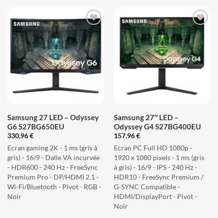
AJOUTER
AJOUTER
À LA
À LA
LISTE
LISTE
D'ENVIES
D'ENVIES
Samsung 27 LED – Odyssey
Samsung 27″ LED –
G6 S27BG650EU
Odyssey G4 S27BG400EU
330,96
€
157,96
€
Ecran gaming 2K - 1 ms (gris à
Ecran PC Full HD 1080p -
gris) - 16/9 - Dalle VA incurvée
1920 x 1080 pixels - 1 ms (gris
- HDR600 - 240 Hz - FreeSync
à gris) - 16/9 - IPS - 240 Hz -
Premium Pro - DP/HDMI 2.1 -
HDR10 - FreeSync Premium /
Wi-Fi/Bluetooth - Pivot - RGB -
G-SYNC Compatible -
Noir
HDMI/DisplayPort - Pivot -
Noir