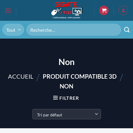
Passer
au
contenu
Recherche
pour :
Non
/
/
ACCUEIL
PRODUIT COMPATIBLE 3D
NON
FILTRER