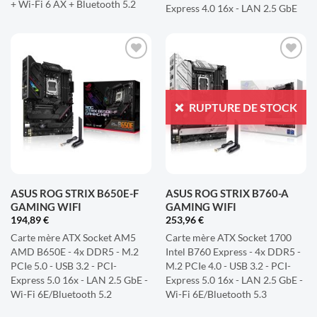
+ Wi-Fi 6 AX + Bluetooth 5.2
Express 4.0 16x - LAN 2.5 GbE
AJOUTER
AJOUTER
À LA
À LA
LISTE
LISTE
RUPTURE DE STOCK
D'ENVIES
D'ENVIES
ASUS ROG STRIX B650E-F
ASUS ROG STRIX B760-A
GAMING WIFI
GAMING WIFI
194,89
€
253,96
€
Carte mère ATX Socket AM5
Carte mère ATX Socket 1700
AMD B650E - 4x DDR5 - M.2
Intel B760 Express - 4x DDR5 -
PCIe 5.0 - USB 3.2 - PCI-
M.2 PCIe 4.0 - USB 3.2 - PCI-
Express 5.0 16x - LAN 2.5 GbE -
Express 5.0 16x - LAN 2.5 GbE -
Wi-Fi 6E/Bluetooth 5.2
Wi-Fi 6E/Bluetooth 5.3