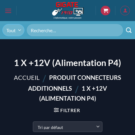
Passer
au
contenu
Recherche
pour :
1 X +12V (Alimentation P4)
/
ACCUEIL
PRODUIT CONNECTEURS
/
ADDITIONNELS
1 X +12V
(ALIMENTATION P4)
FILTRER