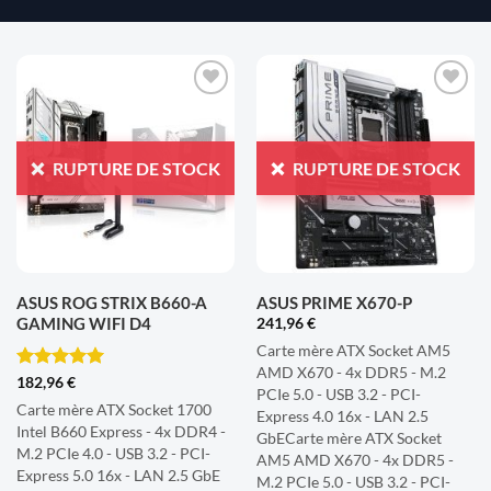
AJOUTER
AJOUTER
À LA
À LA
LISTE
LISTE
RUPTURE DE STOCK
RUPTURE DE STOCK
D'ENVIES
D'ENVIES
ASUS ROG STRIX B660-A
ASUS PRIME X670-P
GAMING WIFI D4
241,96
€
Carte mère ATX Socket AM5
AMD X670 - 4x DDR5 - M.2
Note
5
sur
182,96
€
PCIe 5.0 - USB 3.2 - PCI-
5
Carte mère ATX Socket 1700
Express 4.0 16x - LAN 2.5
Intel B660 Express - 4x DDR4 -
GbECarte mère ATX Socket
M.2 PCIe 4.0 - USB 3.2 - PCI-
AM5 AMD X670 - 4x DDR5 -
Express 5.0 16x - LAN 2.5 GbE
M.2 PCIe 5.0 - USB 3.2 - PCI-