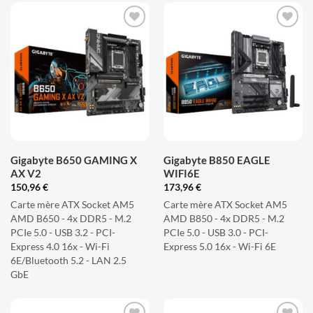
AJOUTER
AJOUTER
À LA
À LA
LISTE
LISTE
D'ENVIES
D'ENVIES
Gigabyte B650 GAMING X
Gigabyte B850 EAGLE
AX V2
WIFI6E
150,96
€
173,96
€
Carte mère ATX Socket AM5
Carte mère ATX Socket AM5
AMD B650 - 4x DDR5 - M.2
AMD B850 - 4x DDR5 - M.2
PCIe 5.0 - USB 3.2 - PCI-
PCIe 5.0 - USB 3.0 - PCI-
Express 4.0 16x - Wi-Fi
Express 5.0 16x - Wi-Fi 6E
6E/Bluetooth 5.2 - LAN 2.5
GbE