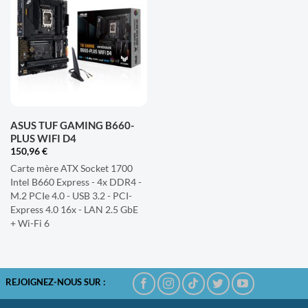
AJOUTER
À LA
LISTE
D'ENVIES
ASUS TUF GAMING B660-
PLUS WIFI D4
150,96
€
Carte mère ATX Socket 1700
Intel B660 Express - 4x DDR4 -
M.2 PCIe 4.0 - USB 3.2 - PCI-
Express 4.0 16x - LAN 2.5 GbE
+ Wi-Fi 6
REJOIGNEZ-NOUS SUR :