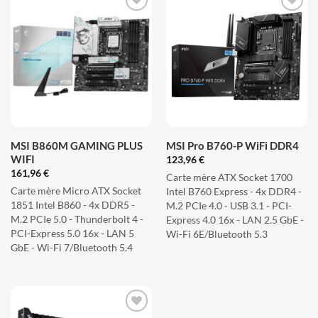
AJOUTER
AJOUTER
À LA
À LA
LISTE
LISTE
D'ENVIES
D'ENVIES
MSI B860M GAMING PLUS
MSI Pro B760-P WiFi DDR4
WIFI
123,96
€
161,96
€
Carte mère ATX Socket 1700
Carte mère Micro ATX Socket
Intel B760 Express - 4x DDR4 -
1851 Intel B860 - 4x DDR5 -
M.2 PCIe 4.0 - USB 3.1 - PCI-
M.2 PCIe 5.0 - Thunderbolt 4 -
Express 4.0 16x - LAN 2.5 GbE -
PCI-Express 5.0 16x - LAN 5
Wi-Fi 6E/Bluetooth 5.3
GbE - Wi-Fi 7/Bluetooth 5.4