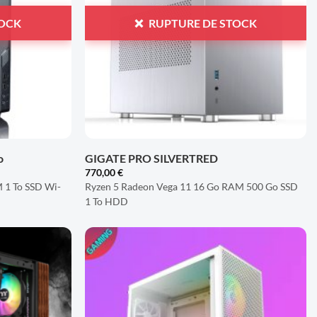
TOCK
RUPTURE DE STOCK
+
o
GIGATE PRO SILVERTRED
770,00
€
 1 To SSD Wi-
Ryzen 5 Radeon Vega 11 16 Go RAM 500 Go SSD
1 To HDD
AJOUTER
AJOUTER
À LA
À LA
LISTE
LISTE
D'ENVIES
D'ENVIES