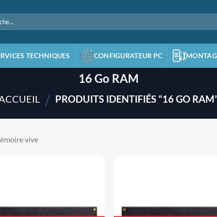
e
ERVICES TECHNIQUES
CONFIGURATEUR PC
MONTAG
16 Go RAM
/
ACCUEIL
PRODUITS IDENTIFIÉS “16 GO RAM
émoire vive
AJOUTER
À LA
LISTE
D'ENVIES