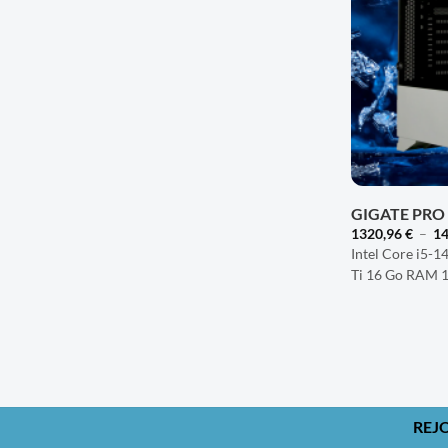
+
GIGATE PR
1320,96
€
–
1
Intel Core i5-
Ti 16 Go RAM 1
REJ