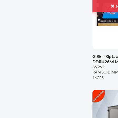
+
G.Skill RipJ
DDR4 2666 
36,96
€
RAM SO-DIMM 
16GRS