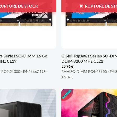
RUPTURE DE STOCK
RUPTURE DE S
+
aws Series SO-DIMM 16 Go
G.Skill RipJaws Series SO-D
MHz CL19
DDR4 3200 MHz CL22
33,96
€
PC4-21300 - F4-2666C19S-
RAM SO-DIMM PC4-25600 - F4-
16GRS
AJOUTER
À LA
LISTE