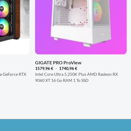
+
GIGATE PRO ProView
Plage
1579,96
€
–
1740,96
€
de
dia GeForce RTX
Intel Core Ultra 5 250K Plus AMD Radeon RX
prix :
9060 XT 16 Go RAM 1 To SSD
1579,96 €
à
1740,96 €