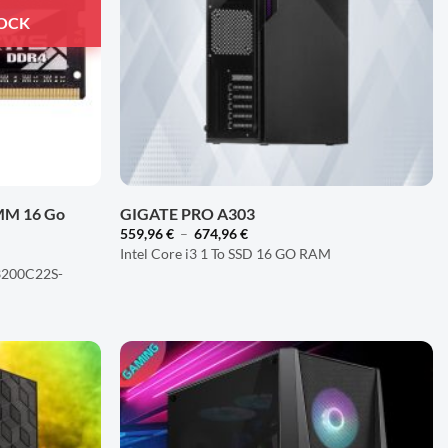
TOCK
+
IMM 16 Go
GIGATE PRO A303
Plage
559,96
€
–
674,96
€
de
Intel Core i3 1 To SSD 16 GO RAM
prix :
3200C22S-
559,96 €
à
674,96 €
AJOUTER
AJOUTER
À LA
À LA
LISTE
LISTE