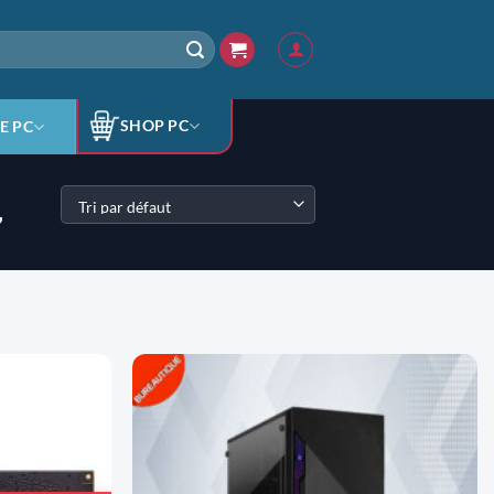
SHOP PC
E PC
”
AJOUTER
AJOUTER
À LA
À LA
LISTE
LISTE
D'ENVIES
D'ENVIES