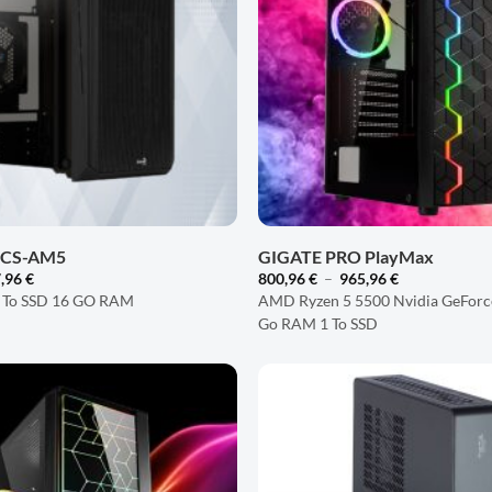
D'ENVIES
+
 CS-AM5
GIGATE PRO PlayMax
Plage
Plage
,96
€
800,96
€
–
965,96
€
de
de
 To SSD 16 GO RAM
AMD Ryzen 5 5500 Nvidia GeForc
prix :
prix :
Go RAM 1 To SSD
582,96 €
800,96 €
à
à
697,96 €
965,96 €
AJOUTER
À LA
LISTE
D'ENVIES