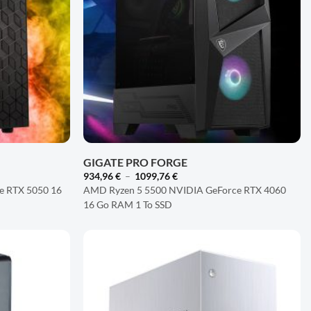
D'ENVIES
D'ENVIES
+
GIGATE PRO FORGE
Plage
934,96
€
–
1099,76
€
de
e RTX 5050 16
AMD Ryzen 5 5500 NVIDIA GeForce RTX 4060
prix :
16 Go RAM 1 To SSD
934,96 €
à
1099,76 €
AJOUTER
AJOUTER
À LA
À LA
LISTE
LISTE
D'ENVIES
D'ENVIES