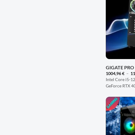
+
GIGATE PR
1004,96
€
–
1
Intel Core i5-1
GeForce RTX 4