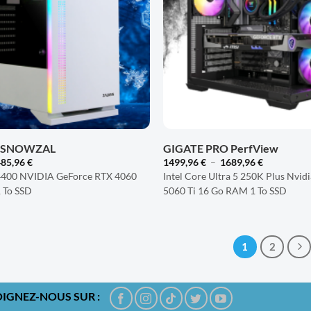
+
O SNOWZAL
GIGATE PRO PerfView
Plage
Plage
485,96
€
1499,96
€
–
1689,96
€
de
de
14400 NVIDIA GeForce RTX 4060
Intel Core Ultra 5 250K Plus Nvi
prix :
prix :
 To SSD
5060 Ti 16 Go RAM 1 To SSD
1320,96 €
1499,96 €
à
à
1485,96 €
1689,96 €
1
2
OIGNEZ-NOUS SUR :