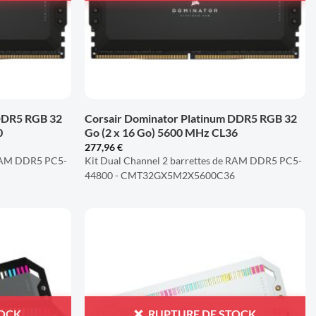
+
 DDR5 RGB 32
Corsair Dominator Platinum DDR5 RGB 32
0
Go (2 x 16 Go) 5600 MHz CL36
277,96
€
 RAM DDR5 PC5-
Kit Dual Channel 2 barrettes de RAM DDR5 PC5-
0
44800 - CMT32GX5M2X5600C36
AJOUTER
AJOUTER
À LA
À LA
LISTE
LISTE
D'ENVIES
D'ENVIES
TOCK
RUPTURE DE STOCK