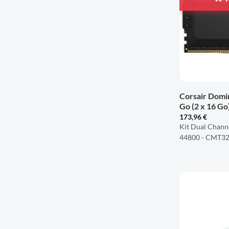
+
Corsair Domi
Go (2 x 16 G
173,96
€
Kit Dual Chann
44800 - CMT