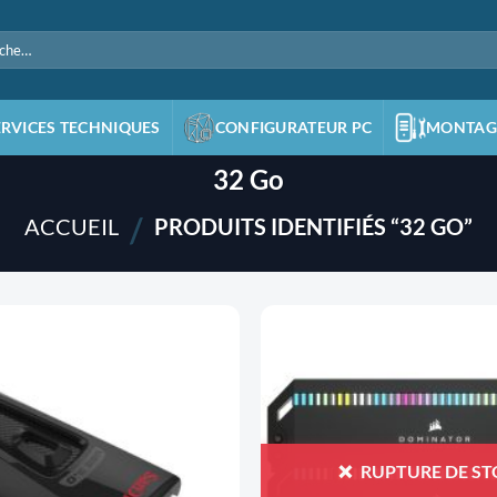
e
ERVICES TECHNIQUES
CONFIGURATEUR PC
MONTAG
32 Go
/
ACCUEIL
PRODUITS IDENTIFIÉS “32 GO”
AJOUTER
À LA
LISTE
D'ENVIES
RUPTURE DE S