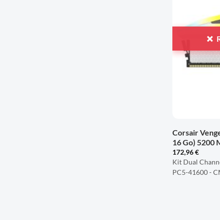
+
Corsair Veng
16 Go) 5200 
172,96
€
Kit Dual Chann
PC5-41600 -