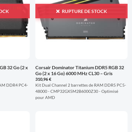
TOCK
RUPTURE DE STOCK
+
GB 32 Go (2 x
Corsair Dominator Titanium DDR5 RGB 32
Go (2 x 16 Go) 6000 MHz CL30 – Gris
310,96
€
 RAM DDR4 PC4-
Kit Dual Channel 2 barrettes de RAM DDR5 PC5-
8
48000 - CMP32GX5M2B6000Z30 - Optimisé
pour AMD
AJOUTER
AJOUTER