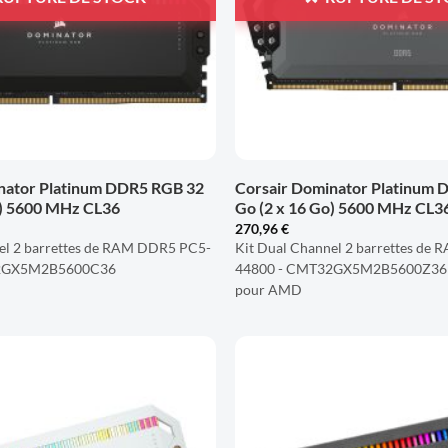
+
nator Platinum DDR5 RGB 32
Corsair Dominator Platinum
o) 5600 MHz CL36
Go (2 x 16 Go) 5600 MHz CL3
270,96
€
el 2 barrettes de RAM DDR5 PC5-
Kit Dual Channel 2 barrettes de
32GX5M2B5600C36
44800 - CMT32GX5M2B5600Z36 -
pour AMD
AJOUTER
À LA
LISTE
D'ENVIES