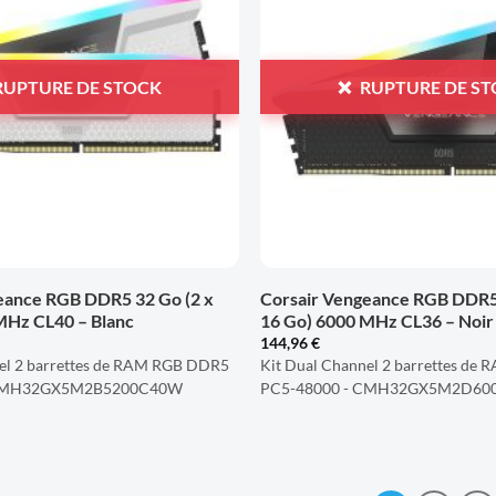
À LA
LISTE
D'ENVIES
RUPTURE DE STOCK
RUPTURE DE S
+
eance RGB DDR5 32 Go (2 x
Corsair Vengeance RGB DDR5 
MHz CL40 – Blanc
16 Go) 6000 MHz CL36 – Noir
144,96
€
el 2 barrettes de RAM RGB DDR5
Kit Dual Channel 2 barrettes d
 CMH32GX5M2B5200C40W
PC5-48000 - CMH32GX5M2D60