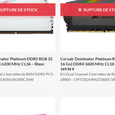
RUPTURE DE STOCK
RUPTURE DE S
+
nator Platinum DDR5 RGB 32
Corsair Dominator Platinum R
o) 6200 MHz CL36 – Blanc
16 Go) DDR4 3600 MHz CL18
169,96
€
el 2 barrettes de RAM DDR5 PC5-
Kit Dual Channel 2 barrettes de
32GX5M2X6200C36W
28800 - CMT32GX4M2Z3600C1
AJOUTER