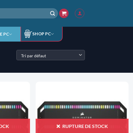
SHOP PC
E PC
AJOUTER
AJOUTER
À LA
À LA
LISTE
LISTE
D'ENVIES
D'ENVIES
TOCK
RUPTURE DE STOCK