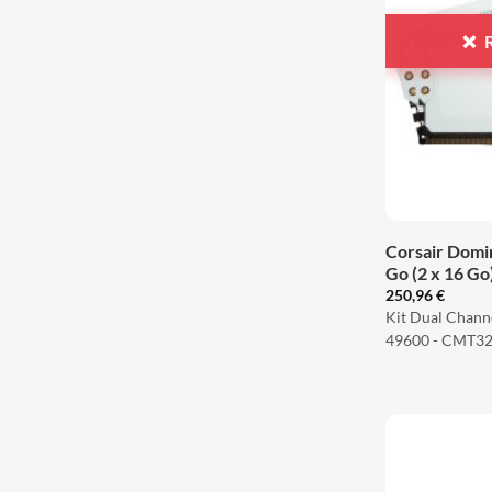
+
Corsair Domi
Go (2 x 16 G
250,96
€
Kit Dual Chann
49600 - CMT