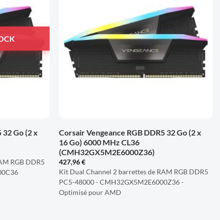
À LA
À LA
LISTE
LISTE
D'ENVIES
D'ENVIES
TOCK
+
32 Go (2 x
Corsair Vengeance RGB DDR5 32 Go (2 x
16 Go) 6000 MHz CL36
(CMH32GX5M2E6000Z36)
e RAM RGB DDR5
427,96
€
Kit Dual Channel 2 barrettes de RAM RGB DDR5
00C36
PC5-48000 - CMH32GX5M2E6000Z36 -
Optimisé pour AMD