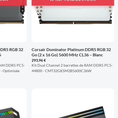
+
 DDR5 RGB 32
Corsair Dominator Platinum DDR5 RGB 32
6
Go (2 x 16 Go) 5600 MHz CL36 – Blanc
293,96
€
 RAM DDR5 PC5-
Kit Dual Channel 2 barrettes de RAM DDR5 PC5-
 Optimisée
44800 - CMT32GX5M2B5600C36W
AJOUTER
AJOUTER
À LA
À LA
LISTE
LISTE
D'ENVIES
D'ENVIES