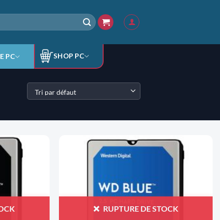
SHOP PC
E PC
AJOUTER
AJOUTER
À LA
À LA
LISTE
LISTE
D'ENVIES
D'ENVIES
TOCK
RUPTURE DE STOCK