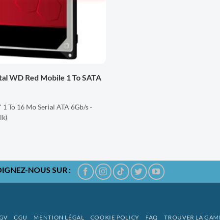
tal WD Red Mobile 1 To SATA
 1 To 16 Mo Serial ATA 6Gb/s -
k)
OIGNEZ-NOUS SUR :
GV
CGU
MENTION LÉGAL
COOKIE POLICY
FAQ
TROUVER LA GA