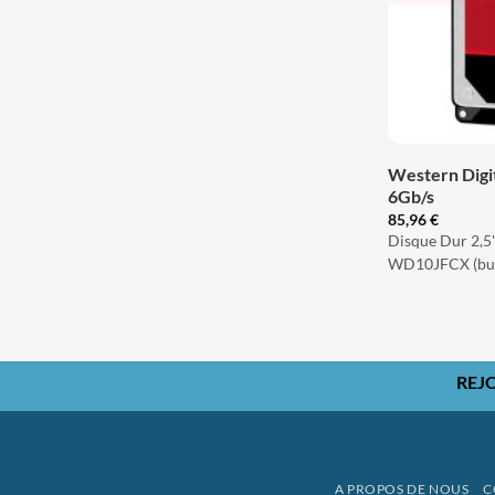
+
Western Digi
6Gb/s
85,96
€
Disque Dur 2,5"
WD10JFCX (bul
REJ
A PROPOS DE NOUS
C