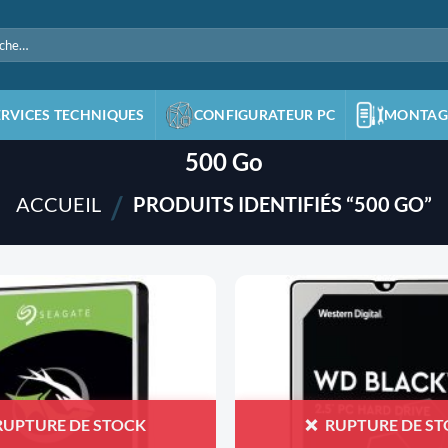
e
ERVICES TECHNIQUES
CONFIGURATEUR PC
MONTAG
500 Go
/
ACCUEIL
PRODUITS IDENTIFIÉS “500 GO”
AJOUTER
À LA
LISTE
D'ENVIES
RUPTURE DE STOCK
RUPTURE DE S