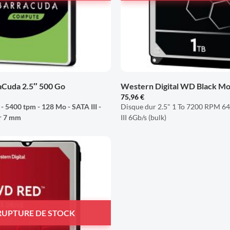
+
aCuda 2.5″ 500 Go
Western Digital WD Black Mob
75,96
€
 - 5400 tpm - 128 Mo - SATA III -
Disque dur 2.5" 1 To 7200 RPM 64
ur 7 mm
III 6Gb/s (bulk)
AJOUTER
À LA
LISTE
D'ENVIES
RUPTURE DE STOCK