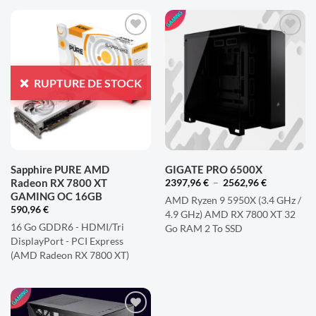
AJOUTER
AJOUTER
À LA
À LA
LISTE
LISTE
RUPTURE DE STOCK
D'ENVIES
D'ENVIES
Sapphire PURE AMD
GIGATE PRO 6500X
Radeon RX 7800 XT
Plage
2397,96
€
–
2562,96
€
de
GAMING OC 16GB
AMD Ryzen 9 5950X (3.4 GHz /
prix :
590,96
€
2397,96 €
4.9 GHz) AMD RX 7800 XT 32
à
16 Go GDDR6 - HDMI/Tri
2562,96 €
Go RAM 2 To SSD
DisplayPort - PCI Express
(AMD Radeon RX 7800 XT)