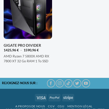
AJOUTER
À LA
LISTE
D'ENVIES
GIGATE PRO DIVIDER
Plage
1425,96
€
–
1590,96
€
de
AMD Ryzen 7 5800X AMD RX
prix :
1425,96 €
7800 XT 32 Go RAM 1 To SSD
à
1590,96 €
REJOIGNEZ-NOUS SUR :
Visa
PayPal
Stripe
A PROPOS DE NOUS
CGV
CGU
MENTION LÉGAL