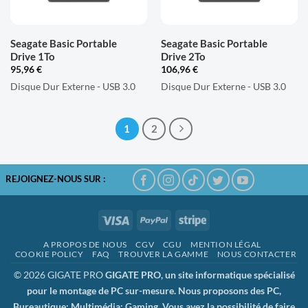
Seagate Basic Portable
Seagate Basic Portable
Drive 1To
Drive 2To
95,96
€
106,96
€
Disque Dur Externe - USB 3.0
Disque Dur Externe - USB 3.0
1
2
REJOIGNEZ-NOUS SUR :
Visa
PayPal
Stripe
A PROPOS DE NOUS
CGV
CGU
MENTION LÉGAL
COOKIE POLICY
FAQ
TROUVER LA GAMME
NOUS CONTACTER
© 2026 GIGATE PRO
GIGATE PRO, un site informatique spécialisé
pour le montage de PC sur-mesure. Nous proposons des PC,
Bureautique; Multimédia; Gaming. Vous avez la possibilité de faire