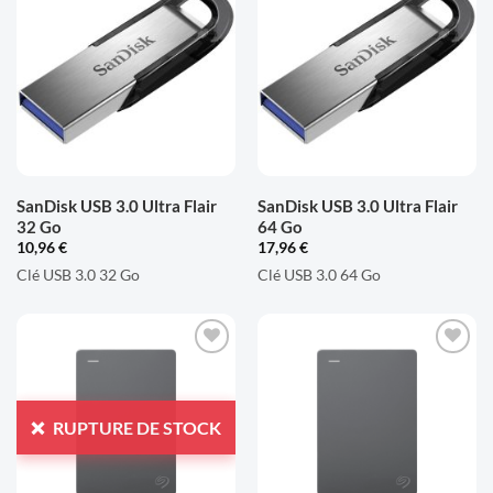
AJOUTER
AJOUTER
À LA
À LA
LISTE
LISTE
D'ENVIES
D'ENVIES
SanDisk USB 3.0 Ultra Flair
SanDisk USB 3.0 Ultra Flair
32 Go
64 Go
10,96
€
17,96
€
Clé USB 3.0 32 Go
Clé USB 3.0 64 Go
AJOUTER
AJOUTER
À LA
À LA
LISTE
LISTE
RUPTURE DE STOCK
D'ENVIES
D'ENVIES