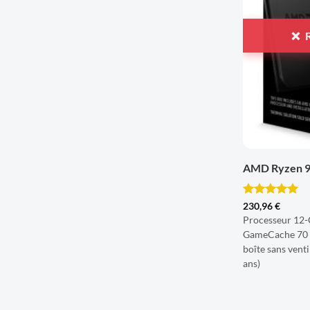
+
AMD Ryzen 9 
Note
5
sur
230,96
€
5
Processeur 12-
GameCache 70 
boîte sans venti
ans)