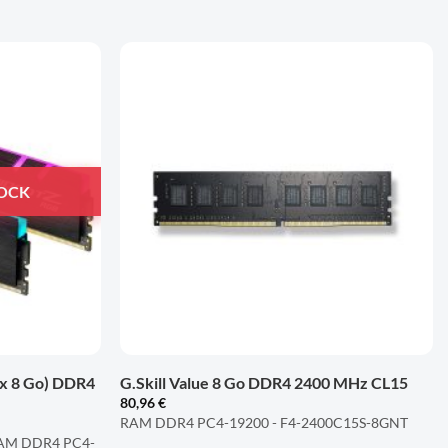
AJOUTER
AJOUTER
À LA
À LA
LISTE
LISTE
D'ENVIES
D'ENVIES
TOCK
+
(2x 8 Go) DDR4
G.Skill Value 8 Go DDR4 2400 MHz CL15
80,96
€
RAM DDR4 PC4-19200 - F4-2400C15S-8GNT
 RAM DDR4 PC4-