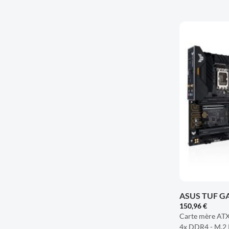
+
ASUS TUF G
150,96
€
Carte mère ATX 
4x DDR4 - M.2 P