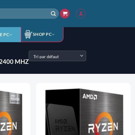
SHOP PC
E PC
2400 MHZ
AJOUTER
AJOUTER
À LA
À LA
LISTE
LISTE
D'ENVIES
D'ENVIES