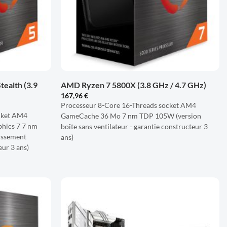
+
ealth (3.9
AMD Ryzen 7 5800X (3.8 GHz / 4.7 GHz)
167,96
€
Processeur 8-Core 16-Threads socket AM4
cket AM4
GameCache 36 Mo 7 nm TDP 105W (version
hics 7 7 nm
boîte sans ventilateur - garantie constructeur 3
issement
ans)
eur 3 ans)
AJOUTER
AJOUTER
À LA
À LA
LISTE
LISTE