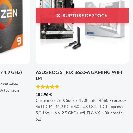
D'ENVIES
D'ENVIES
RUPTURE DE STOCK
+
/ 4.9 GHz)
ASUS ROG STRIX B660-A GAMING WIFI
D4
socket AM4
 (version
Note
5
sur
182,96
€
5
Carte mère ATX Socket 1700 Intel B660 Express -
4x DDR4 - M.2 PCIe 4.0 - USB 3.2 - PCI-Express
5.0 16x - LAN 2.5 GbE + Wi-Fi 6 AX + Bluetooth
5.2