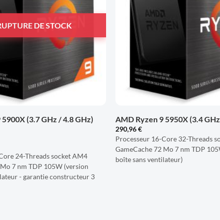
D'ENVIES
RUPTURE DE STOCK
+
5900X (3.7 GHz / 4.8 GHz)
AMD Ryzen 9 5950X (3.4 GHz 
290,96
€
Processeur 16-Core 32-Threads 
GameCache 72 Mo 7 nm TDP 105W
Core 24-Threads socket AM4
boîte sans ventilateur)
Mo 7 nm TDP 105W (version
lateur - garantie constructeur 3