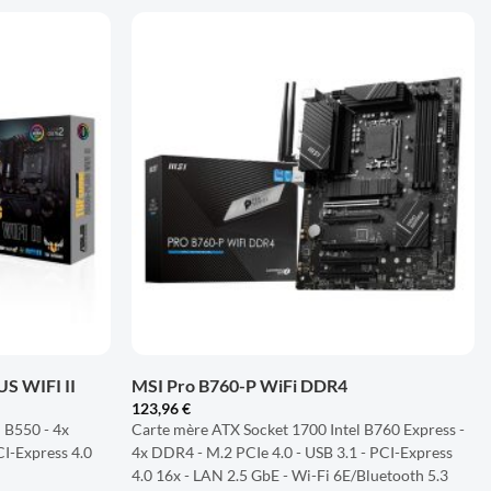
AJOUTER
AJOUTER
À LA
À LA
LISTE
LISTE
D'ENVIES
D'ENVIES
+
S WIFI II
MSI Pro B760-P WiFi DDR4
123,96
€
B550 - 4x
Carte mère ATX Socket 1700 Intel B760 Express -
CI-Express 4.0
4x DDR4 - M.2 PCIe 4.0 - USB 3.1 - PCI-Express
4.0 16x - LAN 2.5 GbE - Wi-Fi 6E/Bluetooth 5.3