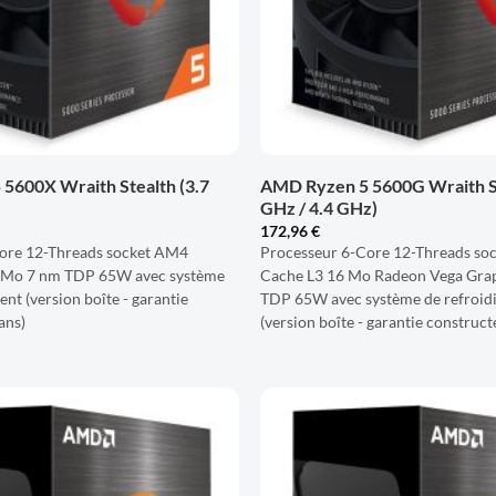
+
5600X Wraith Stealth (3.7
AMD Ryzen 5 5600G Wraith St
GHz / 4.4 GHz)
172,96
€
ore 12-Threads socket AM4
Processeur 6-Core 12-Threads so
Mo 7 nm TDP 65W avec système
Cache L3 16 Mo Radeon Vega Grap
nt (version boîte - garantie
TDP 65W avec système de refroid
ans)
(version boîte - garantie construct
AJOUTER
À LA
LISTE