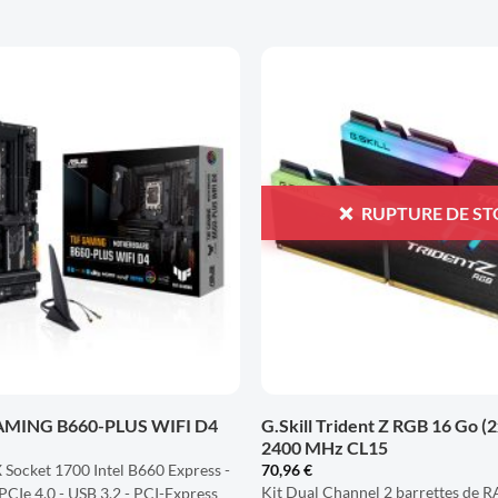
AJOUTER
À LA
LISTE
D'ENVIES
RUPTURE DE S
+
AMING B660-PLUS WIFI D4
G.Skill Trident Z RGB 16 Go 
2400 MHz CL15
Socket 1700 Intel B660 Express -
70,96
€
Kit Dual Channel 2 barrettes de
CIe 4.0 - USB 3.2 - PCI-Express