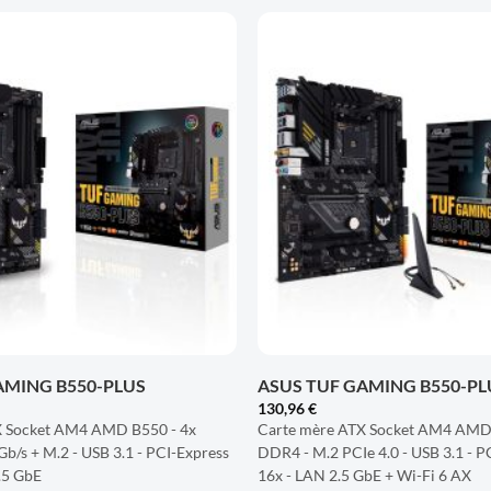
AJOUTER
À LA
LISTE
D'ENVIES
+
AMING B550-PLUS
ASUS TUF GAMING B550-PLU
130,96
€
X Socket AM4 AMD B550 - 4x
Carte mère ATX Socket AM4 AMD 
b/s + M.2 - USB 3.1 - PCI-Express
DDR4 - M.2 PCIe 4.0 - USB 3.1 - P
.5 GbE
16x - LAN 2.5 GbE + Wi-Fi 6 AX