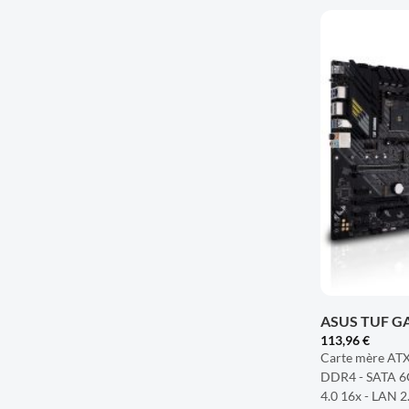
+
ASUS TUF G
113,96
€
Carte mère AT
DDR4 - SATA 6G
4.0 16x - LAN 2