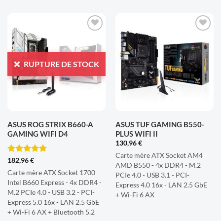
AJOUTER
AJOUTER
À LA
À LA
LISTE
LISTE
RUPTURE DE STOCK
D'ENVIES
D'ENVIES
ASUS ROG STRIX B660-A
ASUS TUF GAMING B550-
GAMING WIFI D4
PLUS WIFI II
130,96
€
Carte mère ATX Socket AM4
Note
5
sur
182,96
€
AMD B550 - 4x DDR4 - M.2
5
Carte mère ATX Socket 1700
PCIe 4.0 - USB 3.1 - PCI-
Intel B660 Express - 4x DDR4 -
Express 4.0 16x - LAN 2.5 GbE
M.2 PCIe 4.0 - USB 3.2 - PCI-
+ Wi-Fi 6 AX
Express 5.0 16x - LAN 2.5 GbE
+ Wi-Fi 6 AX + Bluetooth 5.2