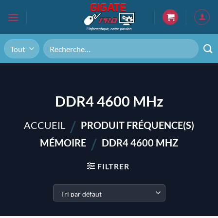
Passer
au
contenu
Recherche
pour :
DDR4 4600 MHz
/
ACCUEIL
PRODUIT FRÉQUENCE(S)
/
MÉMOIRE
DDR4 4600 MHZ
FILTRER