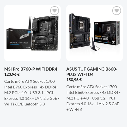
AJOUTER
AJOUTER
À LA
À LA
LISTE
LISTE
D'ENVIES
D'ENVIES
MSI Pro B760-P WiFi DDR4
ASUS TUF GAMING B660-
PLUS WIFI D4
123,96
€
150,96
€
Carte mère ATX Socket 1700
Carte mère ATX Socket 1700
Intel B760 Express - 4x DDR4 -
Intel B660 Express - 4x DDR4 -
M.2 PCIe 4.0 - USB 3.1 - PCI-
M.2 PCIe 4.0 - USB 3.2 - PCI-
Express 4.0 16x - LAN 2.5 GbE -
Express 4.0 16x - LAN 2.5 GbE
Wi-Fi 6E/Bluetooth 5.3
+ Wi-Fi 6