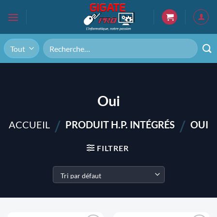
Passer
au
contenu
Recherche
pour :
Oui
/
/
ACCUEIL
PRODUIT H.P. INTÉGRÉS
OUI
FILTRER