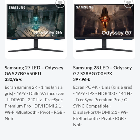
AJOUTER
AJOUTER
À LA
À LA
LISTE
LISTE
D'ENVIES
D'ENVIES
Samsung 27 LED – Odyssey
Samsung 28 LED – Odyssey
G6 S27BG650EU
G7 S28BG700EPX
330,96
€
397,96
€
Ecran gaming 2K - 1 ms (gris à
Ecran PC 4K - 1 ms (gris à gris)
gris) - 16/9 - Dalle VA incurvée
- 16/9 - IPS - HDR400 - 144 Hz
- HDR600 - 240 Hz - FreeSync
- FreeSync Premium Pro / G-
Premium Pro - DP/HDMI 2.1 -
SYNC Compatible -
Wi-Fi/Bluetooth - Pivot - RGB -
DisplayPort/HDMI 2.1 - Wi-
Noir
Fi/Bluetooth - Pivot - RGB -
Noir