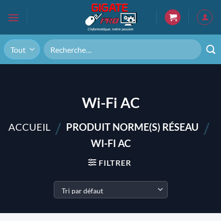
Passer
au
contenu
Recherche
pour :
Wi-Fi AC
/
/
ACCUEIL
PRODUIT NORME(S) RÉSEAU
WI-FI AC
FILTRER