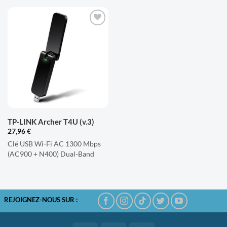
AJOUTER
À LA
LISTE
D'ENVIES
TP-LINK Archer T4U (v.3)
27,96
€
Clé USB Wi-Fi AC 1300 Mbps
(AC900 + N400) Dual-Band
REJOIGNEZ-NOUS SUR :