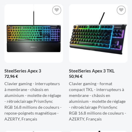
AJOUTER
AJOUTER
À LA
À LA
LISTE
LISTE
D'ENVIES
D'ENVIES
SteelSeries Apex 3
SteelSeries Apex 3 TKL
72,96
€
50,96
€
Clavier gaming - interrupteurs
Clavier gaming - format
à membrane - châssis en
compact TKL - interrupteurs à
aluminium - molette de réglage
membrane - châssis en
- rétroéclairage PrismSync
aluminium - molette de réglage
RGB 16.8 millions de couleurs -
- rétroéclairage PrismSync
repose-poignets magnétique -
RGB 16.8 millions de couleurs -
AZERTY, Français
AZERTY, Français