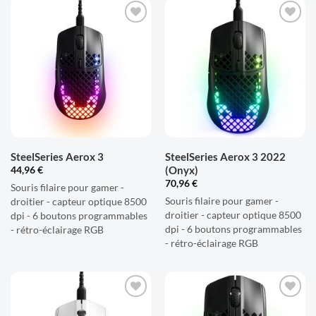
AJOUTER
AJOUTER
À LA
À LA
LISTE
LISTE
D'ENVIES
D'ENVIES
SteelSeries Aerox 3
SteelSeries Aerox 3 2022
(Onyx)
44,96
€
70,96
€
Souris filaire pour gamer -
Souris filaire pour gamer -
droitier - capteur optique 8500
droitier - capteur optique 8500
dpi - 6 boutons programmables
dpi - 6 boutons programmables
- rétro-éclairage RGB
- rétro-éclairage RGB
AJOUTER
AJOUTER