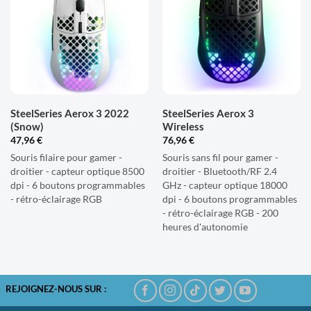
À LA
À LA
LISTE
LISTE
D'ENVIES
D'ENVIES
SteelSeries Aerox 3 2022
SteelSeries Aerox 3
(Snow)
Wireless
47,96
€
76,96
€
Souris filaire pour gamer -
Souris sans fil pour gamer -
droitier - capteur optique 8500
droitier - Bluetooth/RF 2.4
dpi - 6 boutons programmables
GHz - capteur optique 18000
- rétro-éclairage RGB
dpi - 6 boutons programmables
- rétro-éclairage RGB - 200
heures d'autonomie
REJOIGNEZ-NOUS SUR :