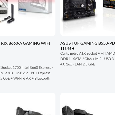
+
TRIX B660-A GAMING WIFI
ASUS TUF GAMING B550-PL
113,96
€
Carte mère ATX Socket AM4 AMD 
DDR4 - SATA 6Gb/s + M.2 - USB 3.
4.0 16x - LAN 2.5 GbE
Socket 1700 Intel B660 Express -
CIe 4.0 - USB 3.2 - PCI-Express
.5 GbE + Wi-Fi 6 AX + Bluetooth
AJOUTER
À LA