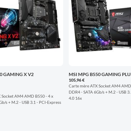
LISTE
D'ENVIES
+
50 GAMING X V2
MSI MPG B550 GAMING PLU
105,96
€
Carte mère ATX Socket AM4 AMD 
DDR4 - SATA 6Gb/s + M.2 - USB 3.
X Socket AM4 AMD B550 - 4 x
4.0 16x
b/s + M.2 - USB 3.1 - PCI-Express