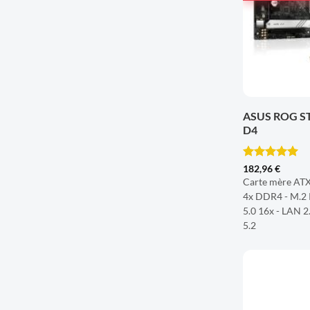
+
ASUS ROG S
D4
Note
5
sur
182,96
€
5
Carte mère ATX 
4x DDR4 - M.2 P
5.0 16x - LAN 2
5.2