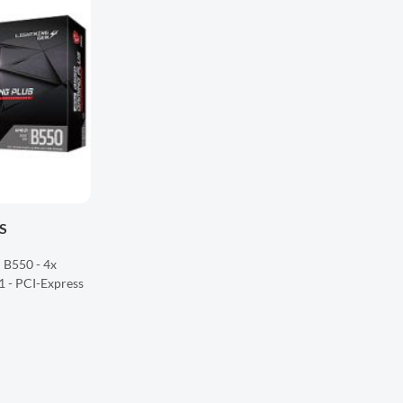
LISTE
D'ENVIES
S
B550 - 4x
1 - PCI-Express