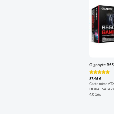
+
Gigabyte B5
Note
5
sur
87,96
€
5
Carte mère AT
DDR4 - SATA 6G
4.0 16x