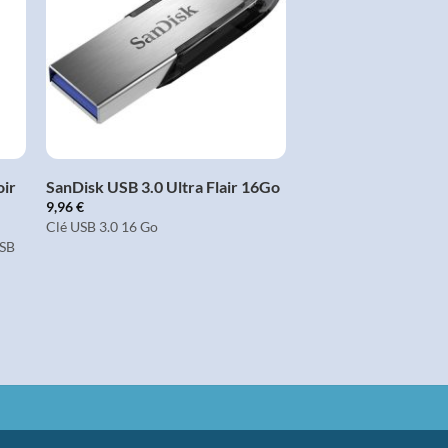
LISTE
D'ENVIES
+
oir
SanDisk USB 3.0 Ultra Flair 16Go
9,96
€
Clé USB 3.0 16 Go
USB