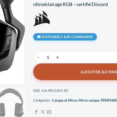
rétroéclairage RGB – certifié Discord
DISPONIBLE SUR COMMANDE
quantité de Corsair Gaming VOID Pro RGB ELITE Wir
AJOUTER AU PAN
UGS :
CA-9011201-EU
Catégories :
Casque et Micro
,
Micro-casque
,
PERIPHER