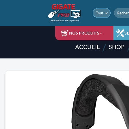
Passer
au
Recherch
pour :
contenu
NOS PRODUITS
S
/
ACCUEIL
SHOP