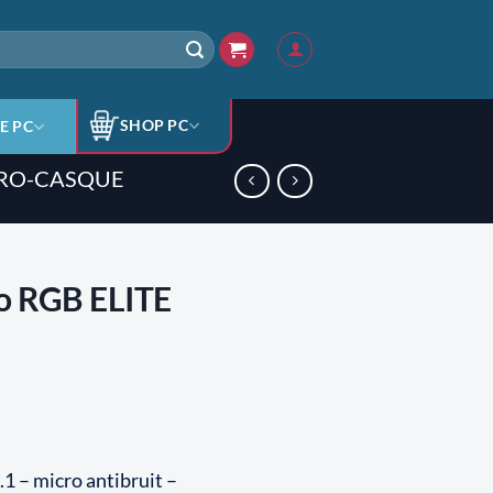
SHOP PC
E PC
RO-CASQUE
o RGB ELITE
.1 – micro antibruit –