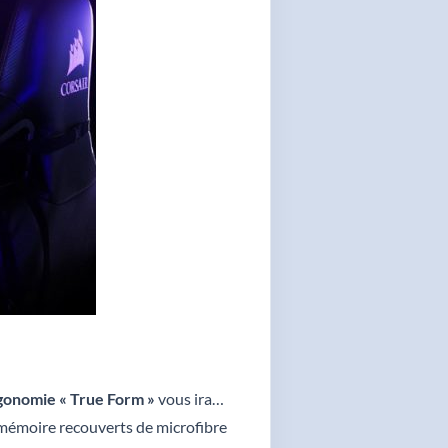
gonomie « True Form »
vous ira…
e mémoire recouverts de microfibre