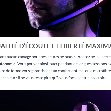
ALITÉ D’ÉCOUTE ET LIBERTÉ MAXIM
ans aucun câblage pour des heures de plaisir. Profitez de la libert
autonomie.
Vous pouvez ainsi jouer pendant de longues sessions ava
re de forme vous garantissent un confort optimal et la microfibre
chaleur : il ne vous reste plus qu’à vous focaliser sur la victoire !