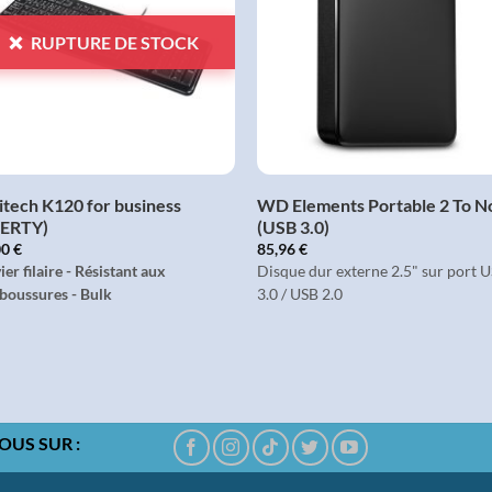
LISTE
LISTE
D'ENVIES
D'ENVIES
RUPTURE DE STOCK
+
+
itech K120 for business
WD Elements Portable 2 To N
ZERTY)
(USB 3.0)
00
€
85,96
€
ier filaire - Résistant aux
Disque dur externe 2.5" sur port 
boussures - Bulk
3.0 / USB 2.0
OUS SUR :