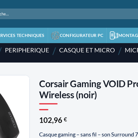
e
ERVICES TECHNIQUES
CONFIGURATEUR PC
MONTAG
/
/
/
PERIPHERIQUE
CASQUE ET MICRO
MIC
Corsair Gaming VOID Pr
Wireless (noir)
AJOUTER
À LA
LISTE
D'ENVIES
102,96
€
Casque gaming – sans fil – son Surround 7