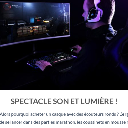
SPECTACLE SON ET LUMIÈRE !
 Alors pourquoi acheter un casque avec des écouteurs ronds ? L’
er
t de se lancer dans des parties marathon, les coussinets en mouss