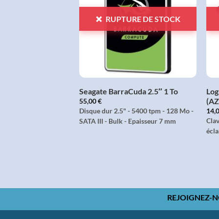
LISTE
LISTE
D'ENVIES
D'ENVIES
RUPTURE DE STOCK
+
sion Portable 1 To
Seagate BarraCuda 2.5″ 1 To
Log
(A
55,00
€
rne 2.5" USB 3.0 - 1 To
Disque dur 2.5" - 5400 tpm - 128 Mo -
14,
Clav
SATA III - Bulk - Epaisseur 7 mm
écla
REJOIGNEZ-N