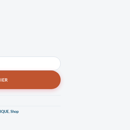
eless (noir)
IER
IQUE
,
Shop