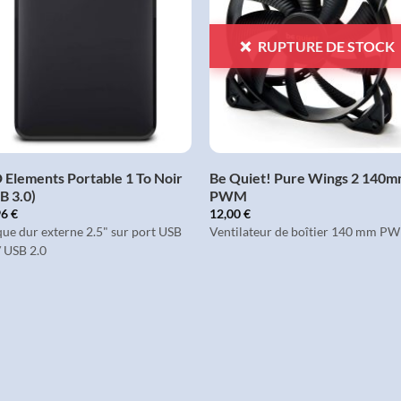
À LA
À LA
LISTE
LISTE
D'ENVIES
D'ENVIES
RUPTURE DE STOCK
+
+
Elements Portable 1 To Noir
Be Quiet! Pure Wings 2 140
B 3.0)
PWM
96
€
12,00
€
ue dur externe 2.5" sur port USB
Ventilateur de boîtier 140 mm P
/ USB 2.0