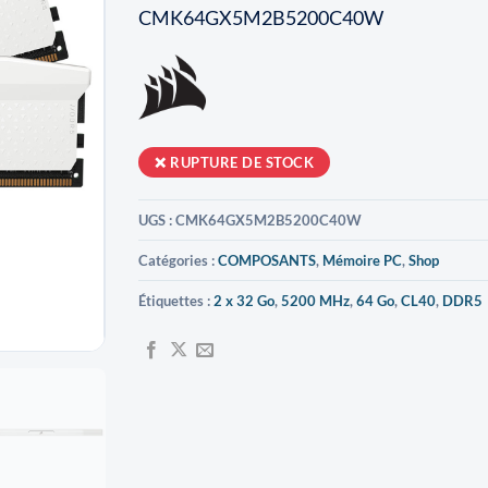
CMK64GX5M2B5200C40W
RUPTURE DE STOCK
UGS :
CMK64GX5M2B5200C40W
Catégories :
COMPOSANTS
,
Mémoire PC
,
Shop
Étiquettes :
2 x 32 Go
,
5200 MHz
,
64 Go
,
CL40
,
DDR5