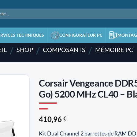
e
ERVICES TECHNIQUES
CONFIGURATEUR PC
MONTAG
/
/
/
IL
SHOP
COMPOSANTS
MÉMOIRE PC
Corsair Vengeance DDR5 
Go) 5200 MHz CL40 – Bl
AJOUTER
À LA
LISTE
D'ENVIES
410,96
€
Kit Dual Channel 2 barrettes de RAM D