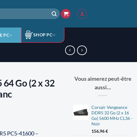
SHOP PC
E PC
Vous aimerez peut-être
64 Go (2 x 32
aussi…
anc
Corsair Vengeance
DDR5 32 Go (2 x 16
Go) 5600 MHz CL36 -
Noir
156,96
€
DR5 PC5-41600 –