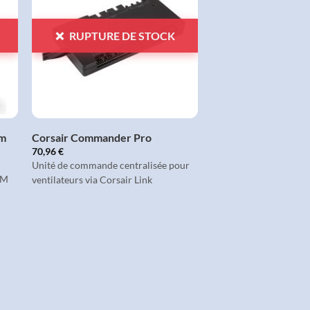
À LA
LISTE
D'ENVIES
RUPTURE DE STOCK
+
mm
Corsair Commander Pro
70,96
€
Unité de commande centralisée pour
WM
ventilateurs via Corsair Link