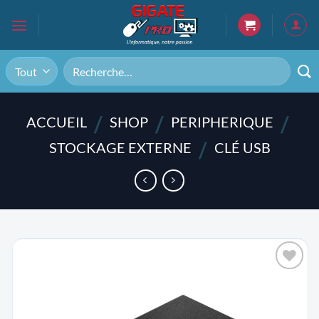
Passer
au
contenu
Recherche
pour :
/
/
/
ACCUEIL
SHOP
PERIPHERIQUE
/
STOCKAGE EXTERNE
CLÉ USB
AJOUTER
À LA
LISTE