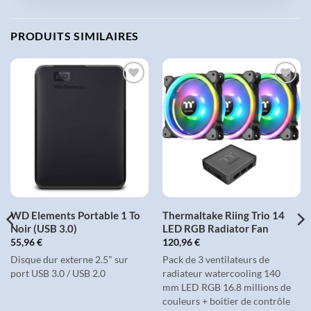
PRODUITS SIMILAIRES
AJOUTER
AJOUTER
À LA
À LA
LISTE
LISTE
D'ENVIES
D'ENVIES
WD Elements Portable 1 To
Thermaltake Riing Trio 14
Noir (USB 3.0)
LED RGB Radiator Fan
55,96
€
120,96
€
Disque dur externe 2.5" sur
Pack de 3 ventilateurs de
port USB 3.0 / USB 2.0
radiateur watercooling 140
mm LED RGB 16.8 millions de
couleurs + boitier de contrôle