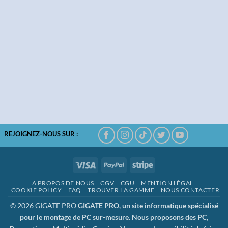
REJOIGNEZ-NOUS SUR :
Visa
PayPal
Stripe
A PROPOS DE NOUS
CGV
CGU
MENTION LÉGAL
COOKIE POLICY
FAQ
TROUVER LA GAMME
NOUS CONTACTER
© 2026 GIGATE PRO
GIGATE PRO, un site informatique spécialisé
pour le montage de PC sur-mesure. Nous proposons des PC,