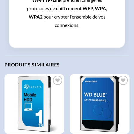
protocoles de
chiffrement WEP, WPA,
WPA2
pour crypter l’ensemble de vos
connexions.
PRODUITS SIMILAIRES
AJOUTER
AJOUTER
À LA
À LA
LISTE
LISTE
D'ENVIES
D'ENVIES