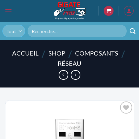
Passer
au
contenu
Recherche
pour :
/
/
/
ACCUEIL
SHOP
COMPOSANTS
RÉSEAU
AJOUTER
À LA
LISTE