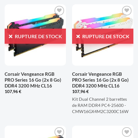
AJOUTER
AJOUTER
À LA
À LA
LISTE
LISTE
RUPTURE DE STOCK
RUPTURE DE STOCK
D'ENVIES
D'ENVIES
Corsair Vengeance RGB
Corsair Vengeance RGB
PRO Series 16 Go (2x 8 Go)
PRO Series 16 Go (2x 8 Go)
DDR4 3200 MHz CL16
DDR4 3200 MHz CL16
107,96
€
107,96
€
Kit Dual Channel 2 barrettes
de RAM DDR4 PC4-25600 -
CMW16GX4M2C3200C16W