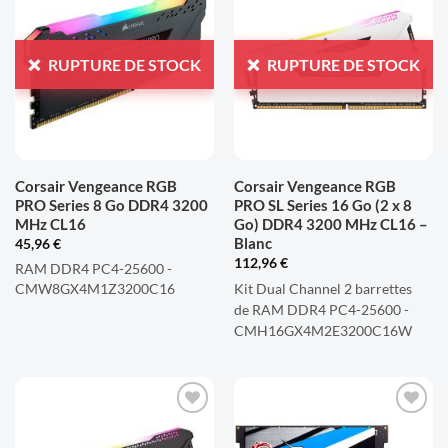
AJOUTER
AJOUTER
À LA
À LA
LISTE
LISTE
RUPTURE DE STOCK
RUPTURE DE STOCK
D'ENVIES
D'ENVIES
Corsair Vengeance RGB
Corsair Vengeance RGB
PRO Series 8 Go DDR4 3200
PRO SL Series 16 Go (2 x 8
MHz CL16
Go) DDR4 3200 MHz CL16 –
Blanc
45,96
€
112,96
€
RAM DDR4 PC4-25600 -
Kit Dual Channel 2 barrettes
CMW8GX4M1Z3200C16
de RAM DDR4 PC4-25600 -
CMH16GX4M2E3200C16W
AJOUTER
AJOUTER
À LA
À LA