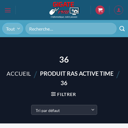
Passer
au
contenu
Recherche
pour :
36
/
/
ACCUEIL
PRODUIT RAS ACTIVE TIME
36
FILTRER