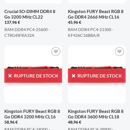
Crucial SO-DIMM DDR4 8
Kingston FURY Beast RGB 8
Go 3200 MHz CL22
Go DDR4 2666 MHz CL16
137,96
€
45,96
€
RAM DDR4 PC4-25600 -
RAM DDR4 PC4-21300 -
CT8G4SFRA32A
KF426C16BBA/8
AJOUTER
AJOUTER
À LA
À LA
LISTE
LISTE
RUPTURE DE STOCK
RUPTURE DE STOCK
D'ENVIES
D'ENVIES
Kingston FURY Beast RGB 8
Kingston FURY Beast RGB 8
Go DDR4 3200 MHz CL16
Go DDR4 3600 MHz CL18
58,96
€
48,96
€
RAM DDR4 PC4-24000 -
RAM DDR4 PC4-28800 -