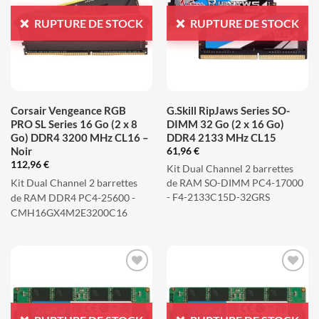
LISTE
LISTE
RUPTURE DE STOCK
RUPTURE DE STOCK
D'ENVIES
D'ENVIES
Corsair Vengeance RGB
G.Skill RipJaws Series SO-
PRO SL Series 16 Go (2 x 8
DIMM 32 Go (2 x 16 Go)
Go) DDR4 3200 MHz CL16 –
DDR4 2133 MHz CL15
Noir
61,96
€
112,96
€
Kit Dual Channel 2 barrettes
Kit Dual Channel 2 barrettes
de RAM SO-DIMM PC4-17000
de RAM DDR4 PC4-25600 -
- F4-2133C15D-32GRS
CMH16GX4M2E3200C16
AJOUTER
AJOUTER
À LA
À LA
LISTE
LISTE