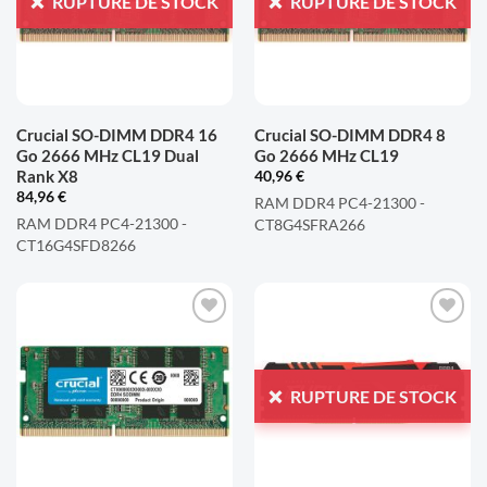
RUPTURE DE STOCK
RUPTURE DE STOCK
D'ENVIES
D'ENVIES
Crucial SO-DIMM DDR4 16
Crucial SO-DIMM DDR4 8
Go 2666 MHz CL19 Dual
Go 2666 MHz CL19
Rank X8
40,96
€
84,96
€
RAM DDR4 PC4-21300 -
RAM DDR4 PC4-21300 -
CT8G4SFRA266
CT16G4SFD8266
AJOUTER
AJOUTER
À LA
À LA
LISTE
LISTE
RUPTURE DE STOCK
D'ENVIES
D'ENVIES