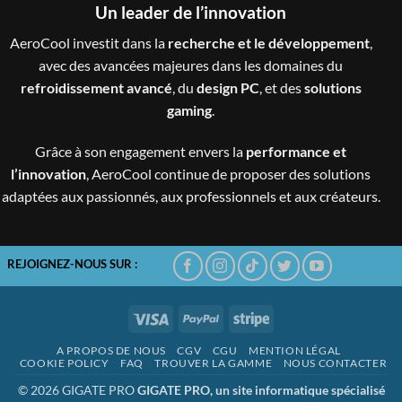
Un leader de l’innovation
AeroCool investit dans la
recherche et le développement
,
avec des avancées majeures dans les domaines du
refroidissement avancé
, du
design PC
, et des
solutions
gaming
.
Grâce à son engagement envers la
performance et
l’innovation
, AeroCool continue de proposer des solutions
adaptées aux passionnés, aux professionnels et aux créateurs.
REJOIGNEZ-NOUS SUR :
Visa
PayPal
Stripe
A PROPOS DE NOUS
CGV
CGU
MENTION LÉGAL
COOKIE POLICY
FAQ
TROUVER LA GAMME
NOUS CONTACTER
© 2026 GIGATE PRO
GIGATE PRO, un site informatique spécialisé