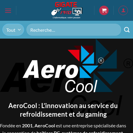
Passer
au
contenu
Recherche
pour :
AeroCool : L’innovation au service du
refroidissement et du gaming
Fondée en
2001
,
AeroCool
est une entreprise spécialisée dans
la conception de
boîtiers PC
,
systèmes de refroidissement
,