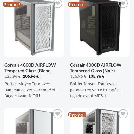
Promo !
Promo !
AJOUTER
AJOUTER
À LA
À LA
LISTE
LISTE
D'ENVIES
D'ENVIES
Corsair 4000D AIRFLOW
Corsair 4000D AIRFLOW
Tempered Glass (Blanc)
Tempered Glass (Noir)
Le
Le
Le
Le
125,96
€
106,96
€
125,96
€
105,96
€
prix
prix
prix
prix
Boîtier Moyen Tour avec
initial
actuel
Boîtier Moyen Tour avec
initial
actuel
était :
est :
était :
est :
panneau en verre trempé et
panneau en verre trempé et
125,96 €.
106,96 €.
125,96 €.
105,96 €.
façade avant MESH
façade avant MESH
Promo !
AJOUTER
AJOUTER
À LA
À LA
LISTE
LISTE