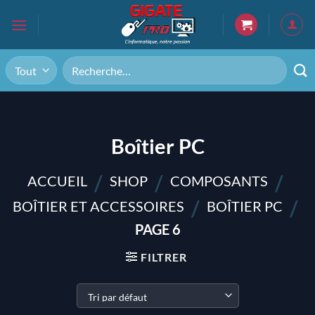
Passer
au
contenu
Recherche
pour :
Boîtier PC
/
/
/
ACCUEIL
SHOP
COMPOSANTS
/
/
BOÎTIER ET ACCESSOIRES
BOÎTIER PC
PAGE 6
FILTRER