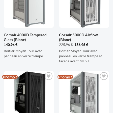
D'ENVIES
D'ENVIES
Corsair 4000D Tempered
Corsair 5000D Airflow
Glass (Blanc)
(Blanc)
Le
Le
140,96
€
225,96
€
186,96
€
prix
prix
Boîtier Moyen Tour avec
Boîtier Moyen Tour avec
initial
actuel
était :
est :
panneau en verre trempé
panneau en verre trempé et
225,96 €.
186,96 €.
façade avant MESH
Promo !
Promo !
AJOUTER
AJOUTER
À LA
À LA
LISTE
LISTE
D'ENVIES
D'ENVIES