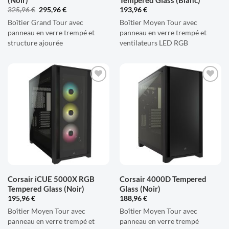
Le
Le
325,96
€
295,96
€
193,96
€
prix
prix
Boîtier Grand Tour avec
initial
actuel
Boîtier Moyen Tour avec
était :
est :
panneau en verre trempé et
panneau en verre trempé et
325,96 €.
295,96 €.
structure ajourée
ventilateurs LED RGB
AJOUTER
AJOUTER
À LA
À LA
LISTE
LISTE
D'ENVIES
D'ENVIES
Corsair iCUE 5000X RGB
Corsair 4000D Tempered
Tempered Glass (Noir)
Glass (Noir)
195,96
€
188,96
€
Boîtier Moyen Tour avec
Boîtier Moyen Tour avec
panneau en verre trempé et
panneau en verre trempé