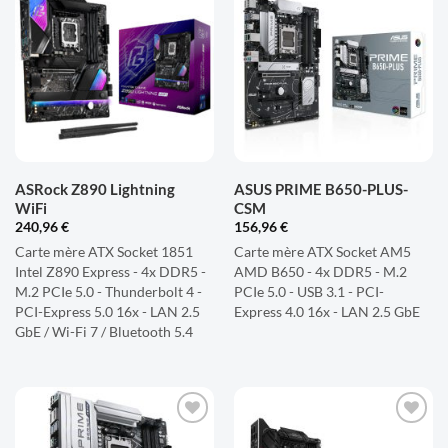
AJOUTER
AJOUTER
À LA
À LA
LISTE
LISTE
D'ENVIES
D'ENVIES
ASRock Z890 Lightning
ASUS PRIME B650-PLUS-
WiFi
CSM
240,96
€
156,96
€
Carte mère ATX Socket 1851
Carte mère ATX Socket AM5
Intel Z890 Express - 4x DDR5 -
AMD B650 - 4x DDR5 - M.2
M.2 PCIe 5.0 - Thunderbolt 4 -
PCIe 5.0 - USB 3.1 - PCI-
PCI-Express 5.0 16x - LAN 2.5
Express 4.0 16x - LAN 2.5 GbE
GbE / Wi-Fi 7 / Bluetooth 5.4
AJOUTER
AJOUTER