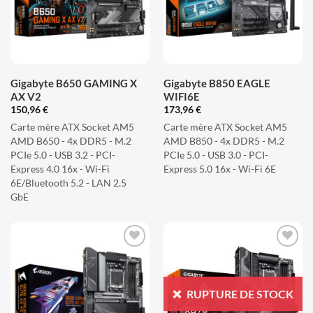
Gigabyte B650 GAMING X
Gigabyte B850 EAGLE
AX V2
WIFI6E
150,96
€
173,96
€
Carte mère ATX Socket AM5
Carte mère ATX Socket AM5
AMD B650 - 4x DDR5 - M.2
AMD B850 - 4x DDR5 - M.2
PCIe 5.0 - USB 3.2 - PCI-
PCIe 5.0 - USB 3.0 - PCI-
Express 4.0 16x - Wi-Fi
Express 5.0 16x - Wi-Fi 6E
6E/Bluetooth 5.2 - LAN 2.5
GbE
AJOUTER
AJOUTER
À LA
À LA
LISTE
LISTE
RUPTURE DE STOCK
D'ENVIES
D'ENVIES