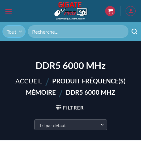
Passer
au
contenu
Recherche
pour :
DDR5 6000 MHz
/
ACCUEIL
PRODUIT FRÉQUENCE(S)
/
MÉMOIRE
DDR5 6000 MHZ
FILTRER