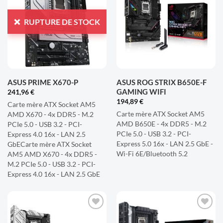
À LA
À LA
LISTE
LISTE
RUPTURE DE STOCK
D'ENVIES
D'ENVIES
ASUS PRIME X670-P
ASUS ROG STRIX B650E-F
GAMING WIFI
241,96
€
194,89
€
Carte mère ATX Socket AM5
Carte mère ATX Socket AM5
AMD X670 - 4x DDR5 - M.2
AMD B650E - 4x DDR5 - M.2
PCIe 5.0 - USB 3.2 - PCI-
PCIe 5.0 - USB 3.2 - PCI-
Express 4.0 16x - LAN 2.5
Express 5.0 16x - LAN 2.5 GbE -
GbECarte mère ATX Socket
Wi-Fi 6E/Bluetooth 5.2
AM5 AMD X670 - 4x DDR5 -
M.2 PCIe 5.0 - USB 3.2 - PCI-
Express 4.0 16x - LAN 2.5 GbE
AJOUTER
AJOUTER