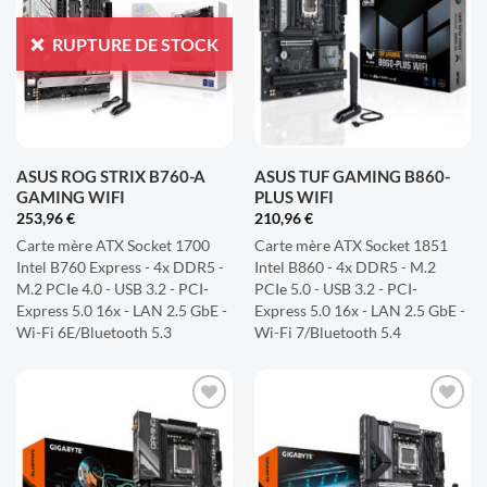
À LA
À LA
LISTE
LISTE
RUPTURE DE STOCK
D'ENVIES
D'ENVIES
ASUS ROG STRIX B760-A
ASUS TUF GAMING B860-
GAMING WIFI
PLUS WIFI
253,96
€
210,96
€
Carte mère ATX Socket 1700
Carte mère ATX Socket 1851
Intel B760 Express - 4x DDR5 -
Intel B860 - 4x DDR5 - M.2
M.2 PCIe 4.0 - USB 3.2 - PCI-
PCIe 5.0 - USB 3.2 - PCI-
Express 5.0 16x - LAN 2.5 GbE -
Express 5.0 16x - LAN 2.5 GbE -
Wi-Fi 6E/Bluetooth 5.3
Wi-Fi 7/Bluetooth 5.4
AJOUTER
AJOUTER
À LA
À LA
LISTE
LISTE
D'ENVIES
D'ENVIES