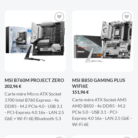
AJOUTER
AJOUTER
À LA
À LA
LISTE
LISTE
D'ENVIES
D'ENVIES
MSI B760M PROJECT ZERO
MSI B850 GAMING PLUS
WIFI6E
202,96
€
151,96
€
Carte mère Micro ATX Socket
Carte mère ATX Socket AM5
1700 Intel B760 Express - 4x
AMD B850 - 4x DDR5 - M.2
DDR5 - M.2 PCIe 4.0 - USB 3.1
PCIe 5.0 - USB 3.1 - PCI-
- PCI-Express 4.0 16x - LAN 2.5
Express 4.0 16x - LAN 2.5 GbE -
GbE + Wi-Fi 6E/Bluetooth 5.3
Wi-Fi 6E