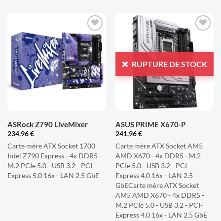
AJOUTER
AJOUTER
À LA
À LA
LISTE
LISTE
RUPTURE DE STOCK
D'ENVIES
D'ENVIES
ASRock Z790 LiveMixer
ASUS PRIME X670-P
234,96
€
241,96
€
Carte mère ATX Socket 1700
Carte mère ATX Socket AM5
Intel Z790 Express - 4x DDR5 -
AMD X670 - 4x DDR5 - M.2
M.2 PCIe 5.0 - USB 3.2 - PCI-
PCIe 5.0 - USB 3.2 - PCI-
Express 5.0 16x - LAN 2.5 GbE
Express 4.0 16x - LAN 2.5
GbECarte mère ATX Socket
AM5 AMD X670 - 4x DDR5 -
M.2 PCIe 5.0 - USB 3.2 - PCI-
Express 4.0 16x - LAN 2.5 GbE