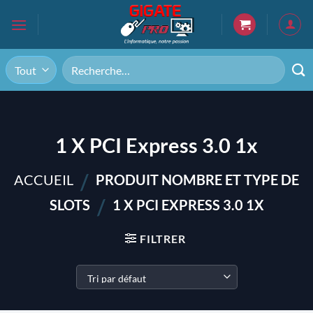
Passer
au
contenu
Recherche
pour :
1 X PCI Express 3.0 1x
/
ACCUEIL
PRODUIT NOMBRE ET TYPE DE
/
SLOTS
1 X PCI EXPRESS 3.0 1X
FILTRER