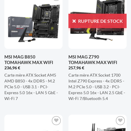
AJOUTER
AJOUTER
À LA
À LA
LISTE
LISTE
RUPTURE DE STOCK
D'ENVIES
D'ENVIES
MSI MAG B850
MSI MAG Z790
TOMAHAWK MAX WIFI
TOMAHAWK MAX WIFI
236,96
€
257,96
€
Carte mère ATX Socket AM5
Carte mère ATX Socket 1700
AMD B850 - 4x DDR5 - M.2
Intel Z790 Express - 4x DDR5 -
PCIe 5.0 - USB 3.1 - PCI-
M.2 PCIe 5.0 - USB 3.2 - PCI-
Express 5.0 16x - LAN 5 GbE -
Express 5.0 16x - LAN 2.5 GbE -
Wi-Fi 7
Wi-Fi 7/Bluetooth 5.4
AJOUTER
AJOUTER