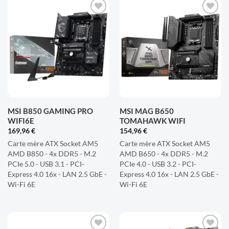
AJOUTER
AJOUTER
À LA
À LA
LISTE
LISTE
D'ENVIES
D'ENVIES
MSI B850 GAMING PRO
MSI MAG B650
WIFI6E
TOMAHAWK WIFI
169,96
€
154,96
€
Carte mère ATX Socket AM5
Carte mère ATX Socket AM5
AMD B850 - 4x DDR5 - M.2
AMD B650 - 4x DDR5 - M.2
PCIe 5.0 - USB 3.1 - PCI-
PCIe 4.0 - USB 3.2 - PCI-
Express 4.0 16x - LAN 2.5 GbE -
Express 4.0 16x - LAN 2.5 GbE -
Wi-Fi 6E
Wi-Fi 6E