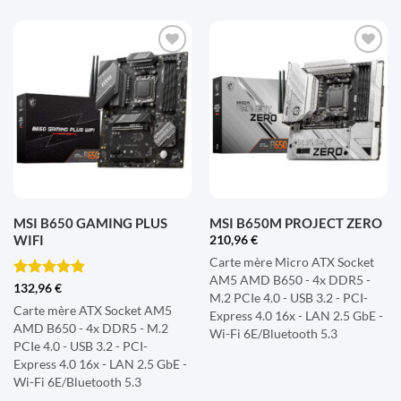
AJOUTER
AJOUTER
À LA
À LA
LISTE
LISTE
D'ENVIES
D'ENVIES
MSI B650 GAMING PLUS
MSI B650M PROJECT ZERO
WIFI
210,96
€
Carte mère Micro ATX Socket
AM5 AMD B650 - 4x DDR5 -
Note
5
sur
132,96
€
M.2 PCIe 4.0 - USB 3.2 - PCI-
5
Carte mère ATX Socket AM5
Express 4.0 16x - LAN 2.5 GbE -
AMD B650 - 4x DDR5 - M.2
Wi-Fi 6E/Bluetooth 5.3
PCIe 4.0 - USB 3.2 - PCI-
Express 4.0 16x - LAN 2.5 GbE -
Wi-Fi 6E/Bluetooth 5.3