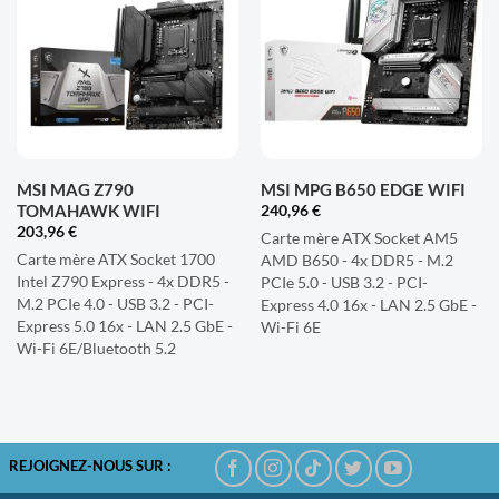
À LA
À LA
LISTE
LISTE
D'ENVIES
D'ENVIES
MSI MAG Z790
MSI MPG B650 EDGE WIFI
TOMAHAWK WIFI
240,96
€
203,96
€
Carte mère ATX Socket AM5
Carte mère ATX Socket 1700
AMD B650 - 4x DDR5 - M.2
Intel Z790 Express - 4x DDR5 -
PCIe 5.0 - USB 3.2 - PCI-
M.2 PCIe 4.0 - USB 3.2 - PCI-
Express 4.0 16x - LAN 2.5 GbE -
Express 5.0 16x - LAN 2.5 GbE -
Wi-Fi 6E
Wi-Fi 6E/Bluetooth 5.2
REJOIGNEZ-NOUS SUR :