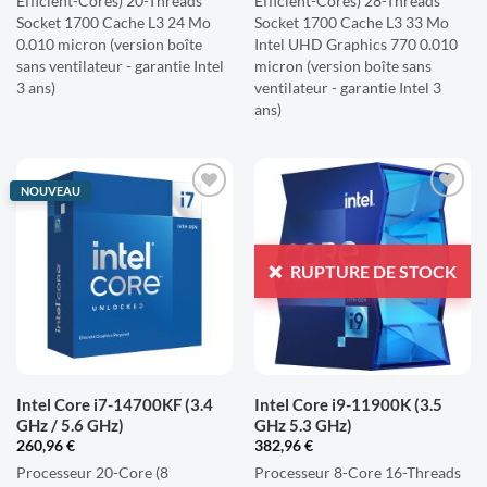
Efficient-Cores) 20-Threads
Efficient-Cores) 28-Threads
Socket 1700 Cache L3 24 Mo
Socket 1700 Cache L3 33 Mo
0.010 micron (version boîte
Intel UHD Graphics 770 0.010
sans ventilateur - garantie Intel
micron (version boîte sans
3 ans)
ventilateur - garantie Intel 3
ans)
NOUVEAU
AJOUTER
AJOUTER
À LA
À LA
LISTE
LISTE
RUPTURE DE STOCK
D'ENVIES
D'ENVIES
Intel Core i7-14700KF (3.4
Intel Core i9-11900K (3.5
GHz / 5.6 GHz)
GHz 5.3 GHz)
260,96
€
382,96
€
Processeur 20-Core (8
Processeur 8-Core 16-Threads