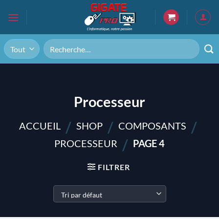
Passer
au
contenu
Recherche
pour :
Processeur
/
/
/
ACCUEIL
SHOP
COMPOSANTS
/
PROCESSEUR
PAGE 4
FILTRER