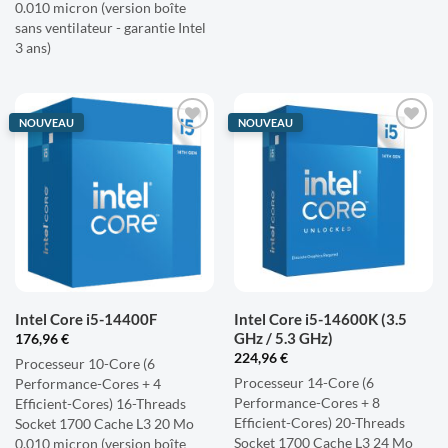
0.010 micron (version boîte
sans ventilateur - garantie Intel
3 ans)
NOUVEAU
NOUVEAU
AJOUTER
AJOUTER
À LA
À LA
LISTE
LISTE
D'ENVIES
D'ENVIES
Intel Core i5-14400F
Intel Core i5-14600K (3.5
GHz / 5.3 GHz)
176,96
€
224,96
€
Processeur 10-Core (6
Processeur 14-Core (6
Performance-Cores + 4
Performance-Cores + 8
Efficient-Cores) 16-Threads
Efficient-Cores) 20-Threads
Socket 1700 Cache L3 20 Mo
Socket 1700 Cache L3 24 Mo
0.010 micron (version boîte