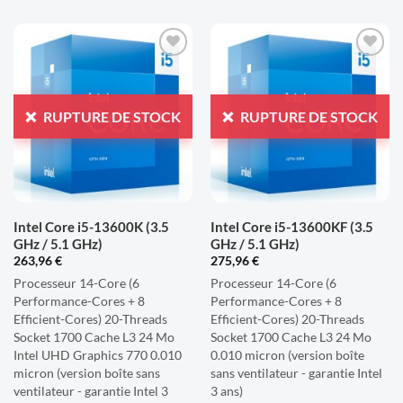
AJOUTER
AJOUTER
À LA
À LA
LISTE
LISTE
RUPTURE DE STOCK
RUPTURE DE STOCK
D'ENVIES
D'ENVIES
Intel Core i5-13600K (3.5
Intel Core i5-13600KF (3.5
GHz / 5.1 GHz)
GHz / 5.1 GHz)
263,96
€
275,96
€
Processeur 14-Core (6
Processeur 14-Core (6
Performance-Cores + 8
Performance-Cores + 8
Efficient-Cores) 20-Threads
Efficient-Cores) 20-Threads
Socket 1700 Cache L3 24 Mo
Socket 1700 Cache L3 24 Mo
Intel UHD Graphics 770 0.010
0.010 micron (version boîte
micron (version boîte sans
sans ventilateur - garantie Intel
ventilateur - garantie Intel 3
3 ans)