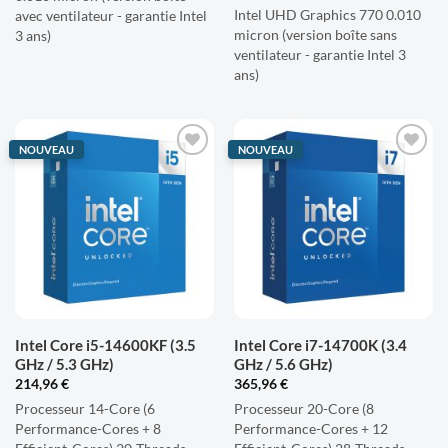
Intel UHD Graphics 770 0.010
avec ventilateur - garantie Intel
micron (version boîte sans
3 ans)
ventilateur - garantie Intel 3
ans)
NOUVEAU
NOUVEAU
AJOUTER
AJOUTER
À LA
À LA
LISTE
LISTE
D'ENVIES
D'ENVIES
Intel Core i5-14600KF (3.5
Intel Core i7-14700K (3.4
GHz / 5.3 GHz)
GHz / 5.6 GHz)
214,96
€
365,96
€
Processeur 14-Core (6
Processeur 20-Core (8
Performance-Cores + 8
Performance-Cores + 12