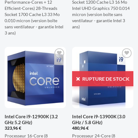
Performance-Cores + 12
Socket 1200 Cache L3 16 Mo
Efficient-Cores) 28-Threads
Intel UHD Graphics 750 0.014
Socket 1700 Cache L3 33 Mo
micron (version boîte sans
0.010 micron (version boîte
ventilateur - garantie Intel 3
sans ventilateur - garantie Intel
ans)
3 ans)
AJOUTER
AJOUTER
À LA
À LA
LISTE
LISTE
RUPTURE DE STOCK
D'ENVIES
D'ENVIES
Intel Core i9-12900K (3.2
Intel Core i9-13900K (3.0
GHz 5.2 GHz)
GHz / 5.8 GHz)
323,96
€
480,96
€
Processeur 16-Core (8
Processeur 24-Core (8