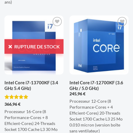
ans)
AJOUTER
AJOUTER
À LA
À LA
LISTE
LISTE
RUPTURE DE STOCK
D'ENVIES
D'ENVIES
Intel Core i7-13700KF (3.4
Intel Core i7-12700KF (3.6
GHz 5.4 GHz)
GHz / 5.0 GHz)
245,96
€
Processeur 12-Core (8
Note
5
sur
366,96
€
Performance-Cores + 4
5
Processeur 16-Core (8
Efficient-Cores) 20-Threads
Performance-Cores + 8
Socket 1700 Cache L3 25 Mo
Efficient-Cores) 24-Threads
0.010 micron (version boîte
Socket 1700 Cache L3 30 Mo
sans ventilateur)