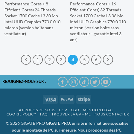
Performance-Cores + 8
Performance-Cores + 16
Efficient-Cores) 24-Threads
Efficient-Cores) 32-Threads
Socket 1700 Cache L3 30 Mo
Socket 1700 Cache L3 36 Mo
Intel UHD Graphics 770 0.010
Intel UHD Graphics 770 0.010
micron (version boîte sans
micron (version boîte sans
ventilateur)
ventilateur - garantie Intel 3
ans)
1
2
3
4
5
6
REJOIGNEZ-NOUS SUR :
Visa
PayPal
Stripe
A PROPOS DE NOUS
CGV
CGU
MENTION LÉGAL
COOKIE POLICY
FAQ
TROUVER LA GAMME
NOUS CONTACTER
© 2026 GIGATE PRO
GIGATE PRO, un site informatique spécialisé
pour le montage de PC sur-mesure. Nous proposons des PC,