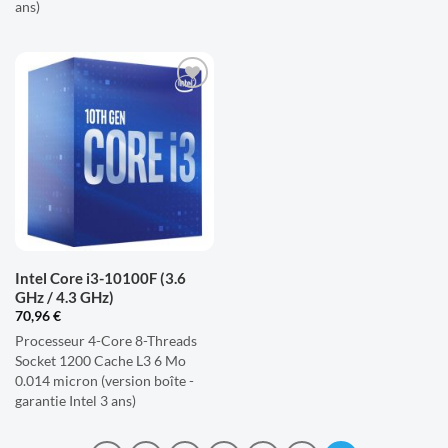
ans)
AJOUTER
À LA
LISTE
D'ENVIES
Intel Core i3-10100F (3.6
GHz / 4.3 GHz)
70,96
€
Processeur 4-Core 8-Threads
Socket 1200 Cache L3 6 Mo
0.014 micron (version boîte -
garantie Intel 3 ans)