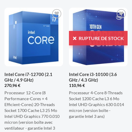
AJOUTER
AJOUTER
À LA
À LA
LISTE
LISTE
RUPTURE DE STOCK
D'ENVIES
D'ENVIES
Intel Core i7-12700 (2.1
Intel Core i3-10100 (3.6
GHz / 4.9 GHz)
GHz / 4.3 GHz)
270,96
€
110,96
€
Processeur 12-Core (8
Processeur 4-Core 8-Threads
Performance-Cores + 4
Socket 1200 Cache L3 6 Mo
Efficient-Cores) 20-Threads
Intel UHD Graphics 630 0.014
Socket 1700 Cache L3 25 Mo
micron (version boîte -
Intel UHD Graphics 770 0.010
garantie Intel 3 ans)
micron (version boîte avec
ventilateur - garantie Intel 3