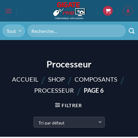
Passer
au
contenu
Recherche
pour :
Processeur
/
/
/
ACCUEIL
SHOP
COMPOSANTS
/
PROCESSEUR
PAGE 6
FILTRER