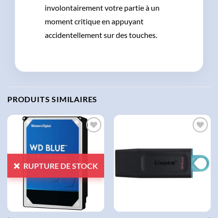
involontairement votre partie à un
moment critique en appuyant
accidentellement sur des touches.
PRODUITS SIMILAIRES
AJOUTER
AJOUTER
À LA
À LA
LISTE
LISTE
RUPTURE DE STOCK
D'ENVIES
D'ENVIES