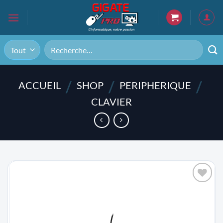
Passer
au
contenu
Recherche
pour :
/
/
/
ACCUEIL
SHOP
PERIPHERIQUE
CLAVIER
AJOUTER
À LA
LISTE