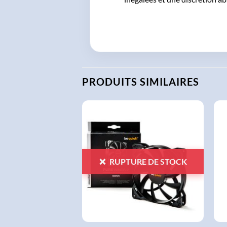
PRODUITS SIMILAIRES
AJOUTER
AJOUTER
À LA
À LA
LISTE
LISTE
D'ENVIES
D'ENVIES
RUPTURE DE STOCK
+