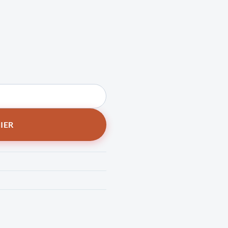
0PLUS Gold
IER