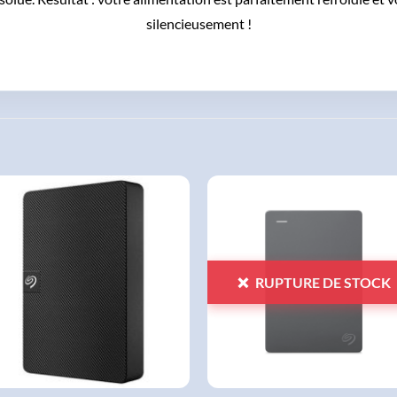
silencieusement !
AJOUTER
AJOUTER
À LA
À LA
LISTE
LISTE
D'ENVIES
D'ENVIES
RUPTURE DE STOCK
+
+