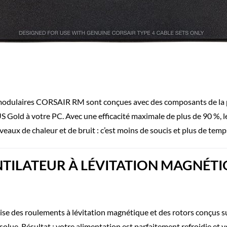
modulaires CORSAIR RM sont conçues avec des composants de la p
S Gold à votre PC. Avec une efficacité maximale de plus de 90 %,
iveaux de chaleur et de bruit : c’est moins de soucis et plus de temp
TILATEUR À LÉVITATION MAGNÉT
ise des roulements à lévitation magnétique et des rotors conçus
bsolue. Résultat : votre alimentation est parfaitement refroidie et