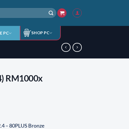
SHOP PC
E PC
24) RM1000x
.4 – 80PLUS Bronze