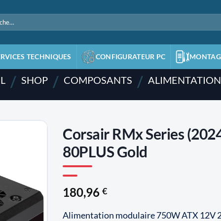
e
ERVICES TECHNIQUES
CONFIGURATEUR PC
MONTAG
/
/
/
L
SHOP
COMPOSANTS
ALIMENTATION
Corsair RMx Series (20
80PLUS Gold
AJOUTER
À LA
LISTE
D'ENVIES
180,96
€
Alimentation modulaire 750W ATX 12V 2