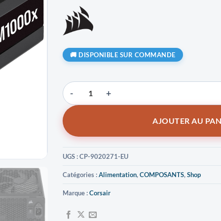
DISPONIBLE SUR COMMANDE
quantité de Corsair RMx Series (2024) RM1000x 8
AJOUTER AU PAN
UGS :
CP-9020271-EU
Catégories :
Alimentation
,
COMPOSANTS
,
Shop
Marque :
Corsair