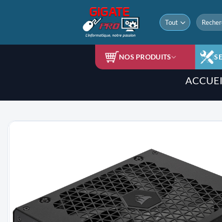
Passer
au
Recherch
pour :
contenu
NOS PRODUITS
S
ACCUEI