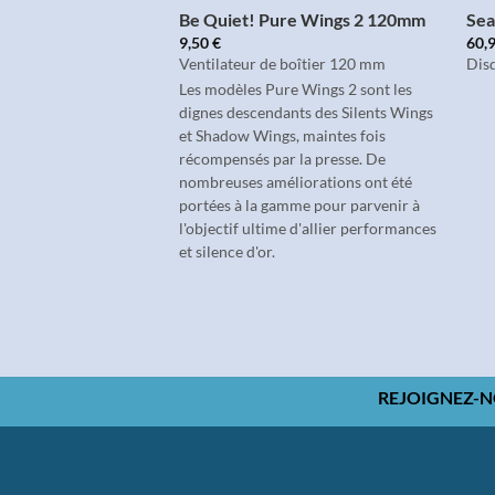
.0 Ultra Flair 16Go
Be Quiet! Pure Wings 2 120mm
Sea
9,50
€
60,
 Go
Ventilateur de boîtier 120 mm
Disq
Les modèles Pure Wings 2 sont les
dignes descendants des Silents Wings
et Shadow Wings, maintes fois
récompensés par la presse. De
nombreuses améliorations ont été
portées à la gamme pour parvenir à
l'objectif ultime d'allier performances
et silence d'or.
REJOIGNEZ-N