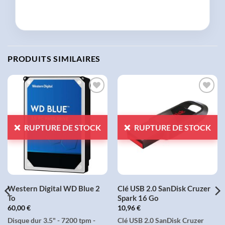
PRODUITS SIMILAIRES
AJOUTER
AJOUTER
À LA
À LA
LISTE
LISTE
RUPTURE DE STOCK
RUPTURE DE STOCK
D'ENVIES
D'ENVIES
Western Digital WD Blue 2
Clé USB 2.0 SanDisk Cruzer
To
Spark 16 Go
60,00
€
10,96
€
Disque dur 3.5" - 7200 tpm -
Clé USB 2.0 SanDisk Cruzer