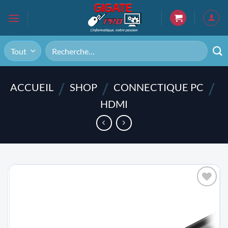
Passer
au
contenu
Recherche
pour :
/
/
/
ACCUEIL
SHOP
CONNECTIQUE PC
HDMI
AJOUTER
À LA
LISTE