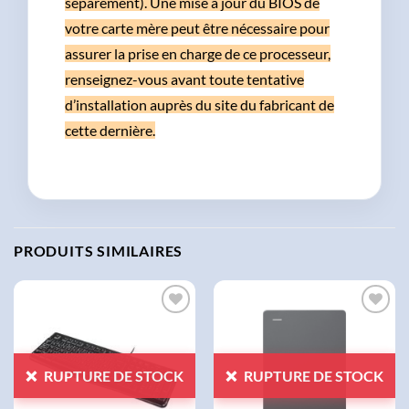
séparément). Une mise à jour du BIOS de
votre carte mère peut être nécessaire pour
assurer la prise en charge de ce processeur,
renseignez-vous avant toute tentative
d’installation auprès du site du fabricant de
cette dernière.
PRODUITS SIMILAIRES
AJOUTER
AJOUTER
À LA
À LA
LISTE
LISTE
RUPTURE DE STOCK
RUPTURE DE STOCK
D'ENVIES
D'ENVIES