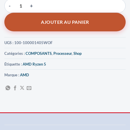
quantité de AMD Ryzen 5 9600X (3.9 GHz / 5.4 GHz)
AJOUTER AU PANIER
UGS :
100-100001405WOF
Catégories :
COMPOSANTS
,
Processeur
,
Shop
Étiquette :
AMD Ryzen 5
Marque :
AMD