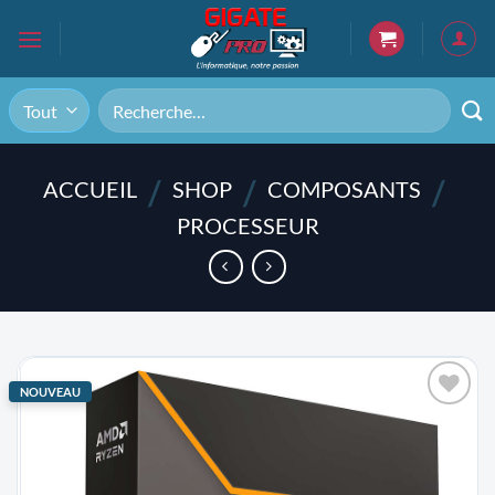
Passer
au
contenu
Recherche
pour :
/
/
/
ACCUEIL
SHOP
COMPOSANTS
PROCESSEUR
NOUVEAU
AJOUTER
À LA
LISTE