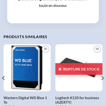
toute en douceur.
PRODUITS SIMILAIRES
AJOUTER
AJOUTER
À LA
À LA
LISTE
LISTE
RUPTURE DE STOCK
D'ENVIES
D'ENVIES
Western Digital WD Blue 1
Logitech K120 for business
To
(AZERTY)