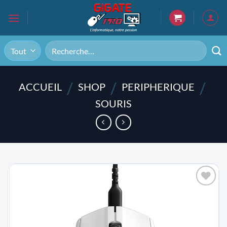
Passer
au
contenu
Recherche
pour :
/
/
/
ACCUEIL
SHOP
PERIPHERIQUE
SOURIS
AJOUTER
À LA
LISTE